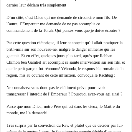
dernier leur déclara très simplement :
D’un côté, c’est D.ieu qui me demande de circoncire mon fils. De
l’autre, l’Empereur me demande de ne pas accomplir ce
commandement de la Torah. Qui pensez-vous que je doive écouter ?
Par cette question rhétorique, il leur annonçait qu’il allait pratiquer la
brith-mila sur son nouveau-né, malgré le danger immense qui les
guettait. Et en effet, quelques jours plus tard, après que Rabban
Chimon ben Gamliel ait accomplit sa sainte intervention sur son fils, et
que le petit garçon fut rénommé Yéhouda, le responsable romain de la
région, mis au courant de cette infraction, convoqua le Rachbag :
Ne connaissez-vous donc pas le châtiment prévu pour avoir
transgresser l’interdit de l’Empereur ? Pourquoi avez-vous agi ainsi ?
Parce que mon D.ieu, notre Père qui est dans les cieux, le Maître du
monde, me l’a demandé.
Très surpris par la conviction du Rav, et plutôt que de décider par lui-
même de le mettre à mort, le fonctionnaire romain décida d’envoyer