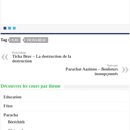
Tag
9 AV
TICHA BÉAV
Précédent
Ticha Béav – La destruction de la
destruction
Suivant
Parachat Aazinou – Bonheurs
insoupçonnés
Découvrez les cours par thème
Education
Fêtes
Paracha
Béréchith