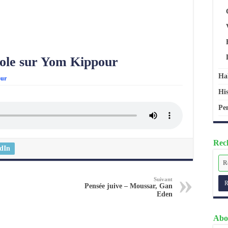
bole sur Yom Kippour
Ha
our
His
Pen
Rech
dIn
Suivant
Pensée juive – Moussar, Gan
Eden
Abo