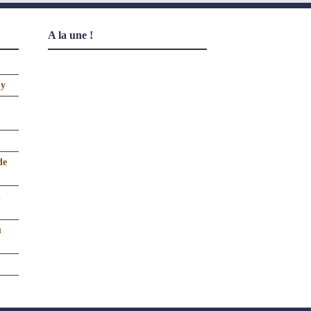
A la une !
uy
de
n
u