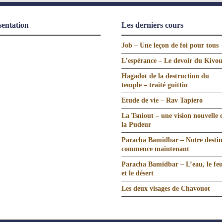
sentation
Les derniers cours
Job – Une leçon de foi pour tous
L’espérance – Le devoir du Kivo
Hagadot de la destruction du
temple – traité guittin
Etude de vie – Rav Tapiero
La Tsniout – une vision nouvelle 
la Pudeur
Paracha Bamidbar – Notre desti
commence maintenant
Paracha Bamidbar – L’eau, le fe
et le désert
Les deux visages de Chavouot