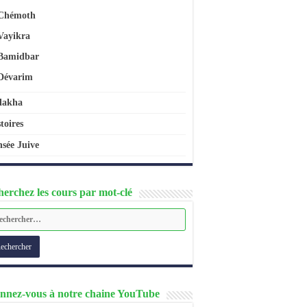
Chémoth
Vayikra
Bamidbar
Dévarim
lakha
toires
sée Juive
erchez les cours par mot-clé
nnez-vous à notre chaine YouTube