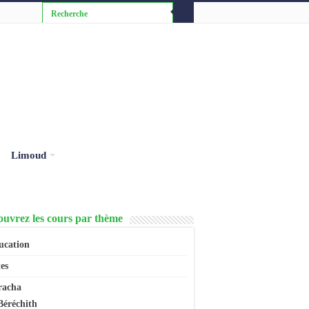
Limoud
uvrez les cours par thème
ucation
es
racha
Béréchith