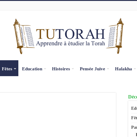
Fêtes
Education
Histoires
Pensée Juive
Halakha
Déco
Ed
Fêt
Pa