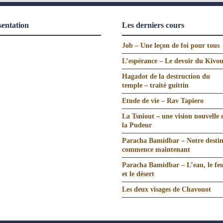
sentation
Les derniers cours
Job – Une leçon de foi pour tous
L’espérance – Le devoir du Kivo
Hagadot de la destruction du
temple – traité guittin
Etude de vie – Rav Tapiero
La Tsniout – une vision nouvelle 
la Pudeur
Paracha Bamidbar – Notre desti
commence maintenant
Paracha Bamidbar – L’eau, le fe
et le désert
Les deux visages de Chavouot