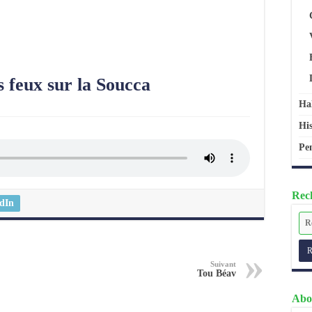
s feux sur la Soucca
Ha
His
Pen
Rech
dIn
Suivant
Tou Béav
Abo