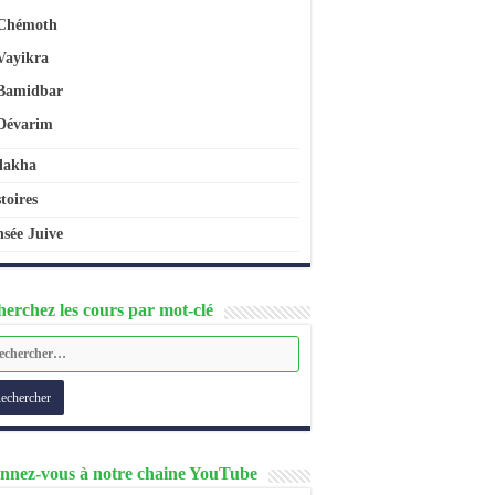
Chémoth
Vayikra
Bamidbar
Dévarim
lakha
toires
sée Juive
erchez les cours par mot-clé
nnez-vous à notre chaine YouTube