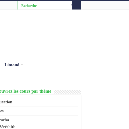
Limoud
uvrez les cours par thème
ucation
es
racha
Béréchith