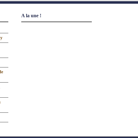
A la une !
uy
de
n
u