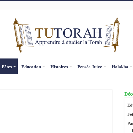
Fêtes
Education
Histoires
Pensée Juive
Halakha
Déco
Ed
Fêt
Pa