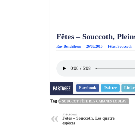
Fêtes – Souccoth, Plein
Rav Bendrihem
26/05/2015
Fêtes
,
Souccoth
Facebook
Twitter
Linke
Partagez
Tag
SOUCCOT FÊTE DES CABANES LOULAV
Précédent
Fêtes – Souccoth, Les quatre
espèces