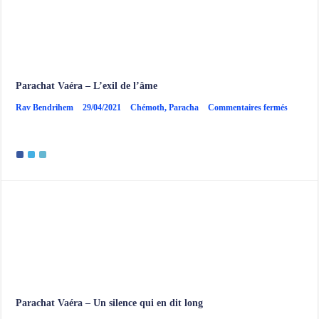
Parachat Vaéra – L’exil de l’âme
sur
Rav Bendrihem
29/04/2021
Chémoth
,
Paracha
Commentaires fermés
Paracha
Vaéra
–
L’exil
de
l’âme
Parachat Vaéra – Un silence qui en dit long