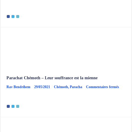
Paracha
Chémot
–
Jouer
son
propre
rôle
Parachat Chémoth – Leur souffrance est la mienne
sur
Rav Bendrihem
29/05/2021
Chémoth
,
Paracha
Commentaires fermés
Paracha
Chémot
–
Leur
souffran
est
la
mienne