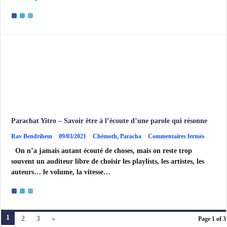
le
chemin
long
Parachat Yitro – Savoir être à l’écoute d’une parole qui résonne
sur
Rav Bendrihem
09/03/2021
Chémoth
,
Paracha
Commentaires fermés
Paracha
On n’a jamais autant écouté de choses, mais on reste trop
Yitro
–
souvent un auditeur libre de choisir les playlists, les artistes, les
Savoir
auteurs… le volume, la vitesse…
être
à
l’écoute
d’une
parole
qui
1
2
3
»
Page 1 of 3
résonne