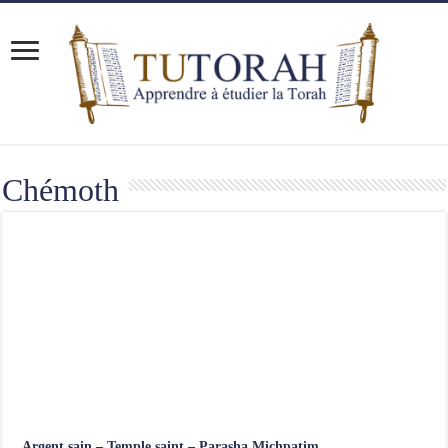
Chémoth
Argent sain – Temple saint – Parasha Michpatim