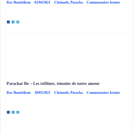
sur
Rav Bendrihem
02/04/2021
Chémoth
,
Paracha
Commentaires fermés
Paracha
Vaéra
–
Un
silence
qui
en
dit
long
Parachat Bo – Les tefilines, témoins de notre amour
sur
Rav Bendrihem
30/03/2021
Chémoth
,
Paracha
Commentaires fermés
Paracha
Bo
–
Les
tefilines,
témoins
de
notre
amour