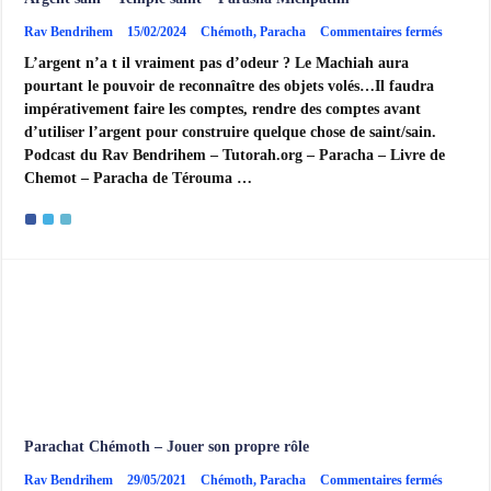
sur
Rav Bendrihem
15/02/2024
Chémoth
,
Paracha
Commentaires fermés
Argent
L’argent n’a t il vraiment pas d’odeur ? Le Machiah aura
sain
–
pourtant le pouvoir de reconnaître des objets volés…Il faudra
Temple
impérativement faire les comptes, rendre des comptes avant
saint
–
d’utiliser l’argent pour construire quelque chose de saint/sain.
Parasha
Podcast du Rav Bendrihem – Tutorah.org – Paracha – Livre de
Michpat
Chemot – Paracha de Térouma …
Parachat Chémoth – Jouer son propre rôle
sur
Rav Bendrihem
29/05/2021
Chémoth
,
Paracha
Commentaires fermés