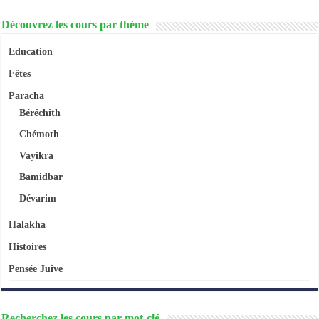
Découvrez les cours par thème
Education
Fêtes
Paracha
Béréchith
Chémoth
Vayikra
Bamidbar
Dévarim
Halakha
Histoires
Pensée Juive
Recherchez les cours par mot-clé