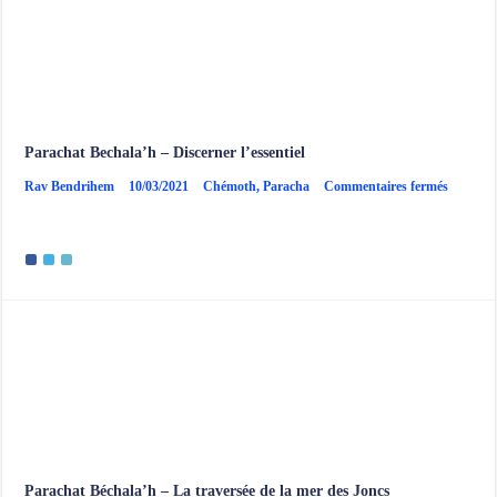
Parachat Bechala’h – Discerner l’essentiel
sur
Rav Bendrihem
10/03/2021
Chémoth
,
Paracha
Commentaires fermés
Paracha
Bechala
–
Discerne
l’essentie
Parachat Béchala’h – La traversée de la mer des Joncs