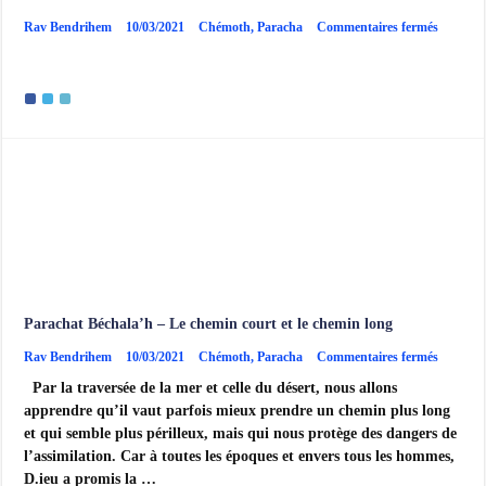
sur
Rav Bendrihem
10/03/2021
Chémoth
,
Paracha
Commentaires fermés
Paracha
Béchala
–
La
traversé
de
la
mer
des
Joncs
Parachat Béchala’h – Le chemin court et le chemin long
sur
Rav Bendrihem
10/03/2021
Chémoth
,
Paracha
Commentaires fermés
Paracha
Par la traversée de la mer et celle du désert, nous allons
Béchala
–
apprendre qu’il vaut parfois mieux prendre un chemin plus long
Le
et qui semble plus périlleux, mais qui nous protège des dangers de
chemin
court
l’assimilation. Car à toutes les époques et envers tous les hommes,
et
D.ieu a promis la …