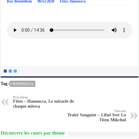
Rav Bendrihem
06/12/2020
Fêtes
,
Hanoucca
Tag
HANOUCCA
Précédent
Fêtes – Hanoucca, Le miracle de
chaque mitsva
Suivant
Traité Souguiot – Lifné Iver Lo
Titen Mikchol
Découvrez les cours par thème