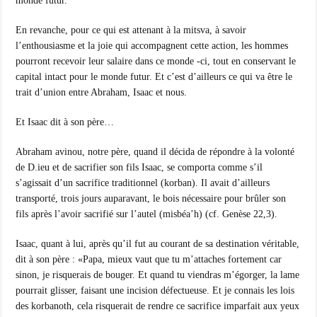
monde futur.
En revanche, pour ce qui est attenant à la mitsva, à savoir
l’enthousiasme et la joie qui accompagnent cette action, les hommes
pourront recevoir leur salaire dans ce monde -ci, tout en conservant le
capital intact pour le monde futur. Et c’est d’ailleurs ce qui va être le
trait d’union entre Abraham, Isaac et nous.
Et Isaac dit à son père…
Abraham avinou, notre père, quand il décida de répondre à la volonté
de D.ieu et de sacrifier son fils Isaac, se comporta comme s’il
s’agissait d’un sacrifice traditionnel (korban). Il avait d’ailleurs
transporté, trois jours auparavant, le bois nécessaire pour brûler son
fils après l’avoir sacrifié sur l’autel (misbéa’h) (cf. Genèse 22,3).
Isaac, quant à lui, après qu’il fut au courant de sa destination véritable,
dit à son père : «Papa, mieux vaut que tu m’attaches fortement car
sinon, je risquerais de bouger. Et quand tu viendras m’égorger, la lame
pourrait glisser, faisant une incision défectueuse. Et je connais les lois
des korbanoth, cela risquerait de rendre ce sacrifice imparfait aux yeux