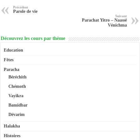
Précédent
Parole de vie
Suivant
Parachat Yitro – Naassé
Vénichma
Découvrez les cours par thème
Education
Fêtes
Paracha
Béréchith
Chémoth
Vayikra
Bamidbar
Dévarim
Halakha
Histoires