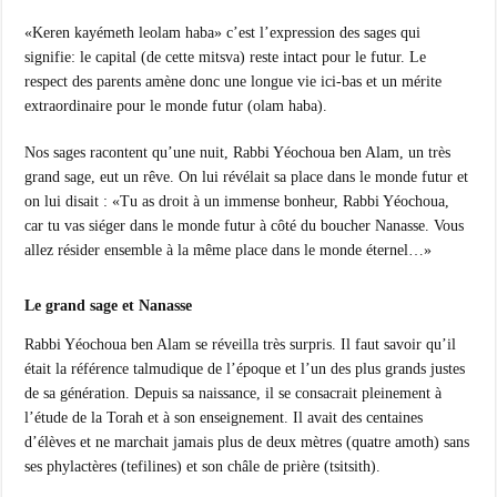
«Keren kayémeth leolam haba» c’est l’expression des sages qui
signifie: le capital (de cette mitsva) reste intact pour le futur. Le
respect des parents amène donc une longue vie ici-bas et un mérite
extraordinaire pour le monde futur (olam haba).
Nos sages racontent qu’une nuit, Rabbi Yéochoua ben Alam, un très
grand sage, eut un rêve. On lui révélait sa place dans le monde futur et
on lui disait : «Tu as droit à un immense bonheur, Rabbi Yéochoua,
car tu vas siéger dans le monde futur à côté du boucher Nanasse. Vous
allez résider ensemble à la même place dans le monde éternel…»
Le grand sage et Nanasse
Rabbi Yéochoua ben Alam se réveilla très surpris. Il faut savoir qu’il
était la référence talmudique de l’époque et l’un des plus grands justes
de sa génération. Depuis sa naissance, il se consacrait pleinement à
l’étude de la Torah et à son enseignement. Il avait des centaines
d’élèves et ne marchait jamais plus de deux mètres (quatre amoth) sans
ses phylactères (tefilines) et son châle de prière (tsitsith).