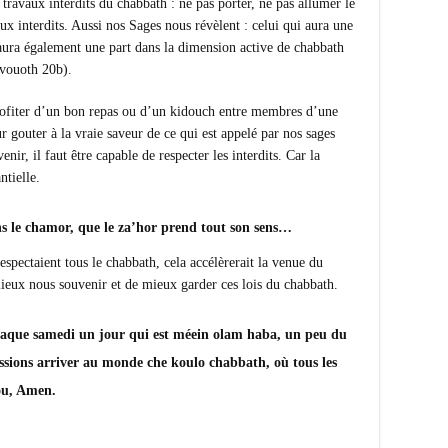
 travaux interdits du chabbath : ne pas porter, ne pas allumer le
ux interdits. Aussi nos Sages nous révèlent : celui qui aura une
 aura également une part dans la dimension active de chabbath
hvouoth 20b).
profiter d’un bon repas ou d’un kidouch entre membres d’une
 gouter à la vraie saveur de ce qui est appelé par nos sages
r, il faut être capable de respecter les interdits. Car la
ntielle.
ns le chamor, que le za’hor prend tout son sens…
espectaient tous le chabbath, cela accélèrerait la venue du
ieux nous souvenir et de mieux garder ces lois du chabbath.
haque samedi un jour qui est méein olam haba, un peu du
issions arriver au monde che koulo chabbath, où tous les
ou, Amen.