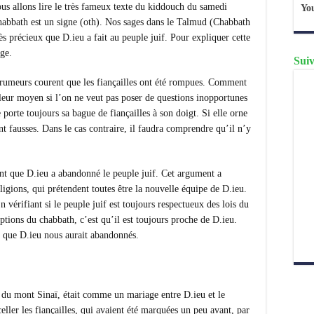
ous allons lire le très fameux texte du kiddouch du samedi
Yo
abbath est un signe (oth). Nos sages dans le Talmud (Chabbath
ès précieux que D.ieu a fait au peuple juif. Pour expliquer cette
ge.
Suiv
es rumeurs courent que les fiançailles ont été rompues. Comment
lleur moyen si l’on ne veut pas poser de questions inopportunes
porte toujours sa bague de fiançailles à son doigt. Si elle orne
nt fausses. Dans le cas contraire, il faudra comprendre qu’il n’y
ent que D.ieu a abandonné le peuple juif. Cet argument a
igions, qui prétendent toutes être la nouvelle équipe de D.ieu.
érifiant si le peuple juif est toujours respectueux des lois du
iptions du chabbath, c’est qu’il est toujours proche de D.ieu.
r que D.ieu nous aurait abandonnés.
 du mont Sinaï, était comme un mariage entre D.ieu et le
eller les fiançailles, qui avaient été marquées un peu avant, par