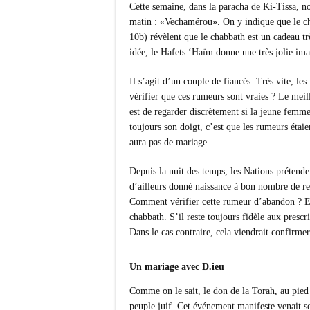
Cette semaine, dans la paracha de Ki-Tissa, n
matin : «Vechamérou». On y indique que le ch
10b) révèlent que le chabbath est un cadeau tr
idée, le Hafets ‘Haïm donne une très jolie ima
Il s’agit d’un couple de fiancés. Très vite, l
vérifier que ces rumeurs sont vraies ? Le mei
est de regarder discrètement si la jeune femme 
toujours son doigt, c’est que les rumeurs étaie
aura pas de mariage…
Depuis la nuit des temps, les Nations prétend
d’ailleurs donné naissance à bon nombre de rel
Comment vérifier cette rumeur d’abandon ? En v
chabbath. S’il reste toujours fidèle aux prescr
Dans le cas contraire, cela viendrait confirme
Un mariage avec D.ieu
Comme on le sait, le don de la Torah, au pied
peuple juif. Cet événement manifeste venait sc