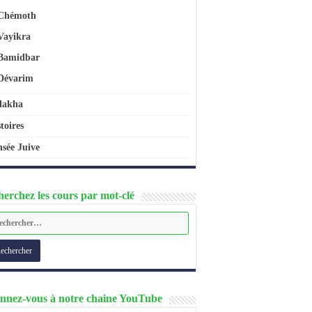
Chémoth
Vayikra
Bamidbar
Dévarim
lakha
toires
sée Juive
erchez les cours par mot-clé
nnez-vous à notre chaine YouTube