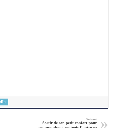
dIn
Suivant
Sortir de son petit confort pour
comprendre et soutenir l’autre en