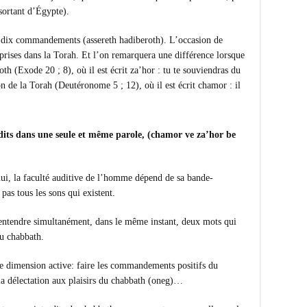
 sortant d’Égypte).
s dix commandements (assereth hadiberoth). L’occasion de
eprises dans la Torah. Et l’on remarquera une différence lorsque
th (Exode 20 ; 8), où il est écrit za’hor : tu te souviendras du
 de la Torah (Deutéronome 5 ; 12), où il est écrit chamor : il
 dits dans une seule et même parole, (chamor ve za’hor be
ui, la faculté auditive de l’homme dépend de sa bande-
pas tous les sons qui existent.
 entendre simultanément, dans le même instant, deux mots qui
du chabbath.
e dimension active: faire les commandements positifs du
 la délectation aux plaisirs du chabbath (oneg)…