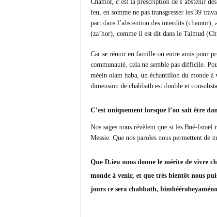
Chamor, c’est la prescription de s’abstenir des
feu, en somme ne pas transgresser les 39 trava
part dans l’abstention des interdits (chamor),
(za’hor), comme il est dit dans le Talmud (C
Car se réunir en famille ou entre amis pour 
communauté, cela ne semble pas difficile. Pour
méein olam haba, un échantillon du monde à veni
dimension de chabbath est double et consubsta
C’est uniquement lorsque l’on sait être da
Nos sages nous révèlent que si les Bné-Israël r
Messie. Que nos paroles nous permettent de m
Que D.ieu nous donne le mérite de vivre c
monde à venir, et que très bientôt nous pu
jours ce sera chabbath, bimhéérabeyamén