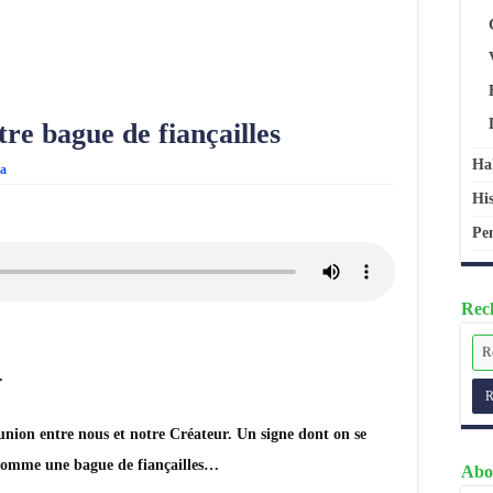
re bague de fiançailles
Ha
a
His
Pen
Rech
.
’union entre nous et notre Créateur. Un signe dont on se
 comme une bague de fiançailles…
Abo