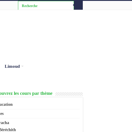
Limoud
uvrez les cours par thème
ucation
es
racha
Béréchith