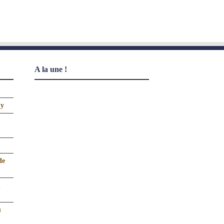
A la une !
uy
de
n
u