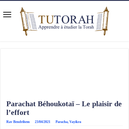
Parachat Béhoukotaï – Le plaisir de
l’effort
Rav Bendrihem
23/04/2021
Paracha
,
Vayikra