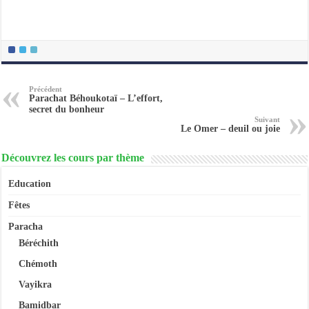
Précédent
Parachat Béhoukotaï – L’effort,
secret du bonheur
Suivant
Le Omer – deuil ou joie
Découvrez les cours par thème
Education
Fêtes
Paracha
Béréchith
Chémoth
Vayikra
Bamidbar