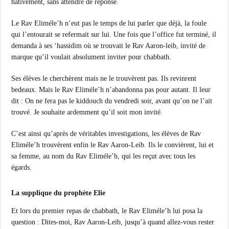
hâtivement, sans attendre de réponse.
Le Rav Eliméle’h n’eut pas le temps de lui parler que déjà, la foule
qui l’entourait se refermait sur lui. Une fois que l’office fut terminé, il
demanda à ses ‘hassidim où se trouvait le Rav Aaron-leib, invité de
marque qu’il voulait absolument inviter pour chabbath.
Ses élèves le cherchèrent mais ne le trouvèrent pas. Ils revinrent
bedeaux. Mais le Rav Eliméle’h n’abandonna pas pour autant. Il leur
dit : On ne fera pas le kiddouch du vendredi soir, avant qu’on ne l’ait
trouvé. Je souhaite ardemment qu’il soit mon invité.
C’est ainsi qu’après de véritables investigations, les élèves de Rav
Eliméle’h trouvèrent enfin le Rav Aaron-Leib. Ils le convièrent, lui et
sa femme, au nom du Rav Eliméle’h, qui les reçut avec tous les
égards.
La supplique du prophète Elie
Et lors du premier repas de chabbath, le Rav Eliméle’h lui posa la
question : Dites-moi, Rav Aaron-Leib, jusqu’à quand allez-vous rester