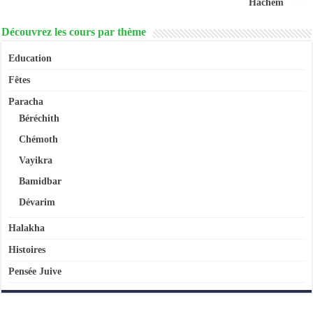
Hachem
Découvrez les cours par thème
Education
Fêtes
Paracha
Béréchith
Chémoth
Vayikra
Bamidbar
Dévarim
Halakha
Histoires
Pensée Juive