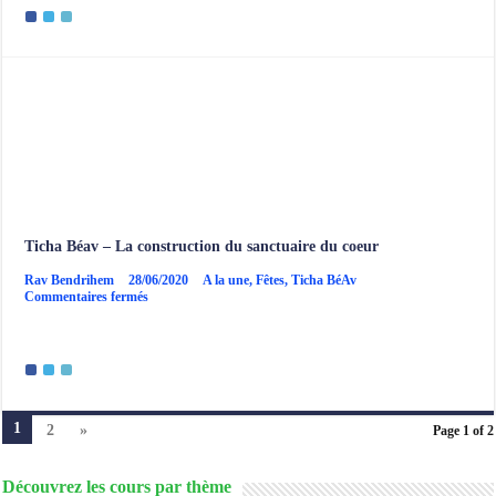
Des
larmes
éternelles
Ticha Béav – La construction du sanctuaire du coeur
Rav Bendrihem
28/06/2020
A la une
,
Fêtes
,
Ticha BéAv
sur
Commentaires fermés
Ticha
Béav
–
La
construction
du
sanctuaire
1
du
2
»
Page 1 of 2
coeur
Découvrez les cours par thème