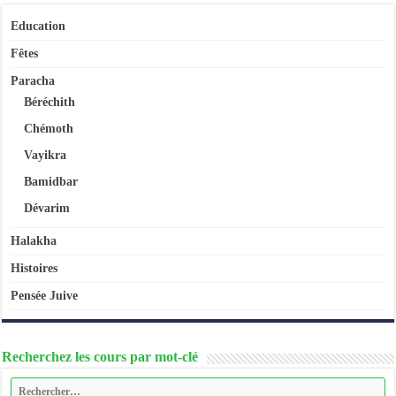
Education
Fêtes
Paracha
Béréchith
Chémoth
Vayikra
Bamidbar
Dévarim
Halakha
Histoires
Pensée Juive
Recherchez les cours par mot-clé