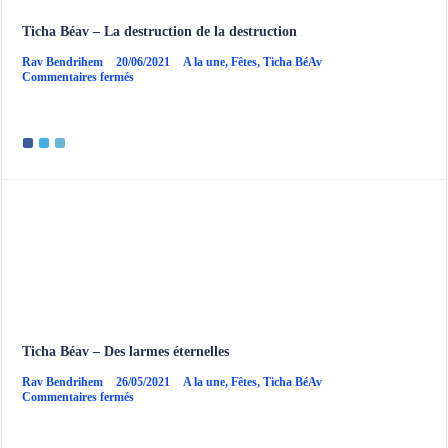
Ticha Béav – La destruction de la destruction
Rav Bendrihem
20/06/2021
A la une
,
Fêtes
,
Ticha BéAv
sur
Commentaires fermés
Ticha
Béav
–
La
destruction
de
la
destruction
Ticha Béav – Des larmes éternelles
Rav Bendrihem
26/05/2021
A la une
,
Fêtes
,
Ticha BéAv
sur
Commentaires fermés
Ticha
Béav
–