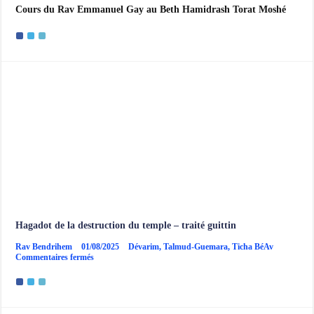
Cours du Rav Emmanuel Gay au Beth Hamidrash Torat Moshé
–
Le
devoir
du
Kivouy
Hagadot de la destruction du temple – traité guittin
Rav Bendrihem
01/08/2025
Dévarim
,
Talmud-Guemara
,
Ticha BéAv
sur
Commentaires fermés
Hagadot
de
la
destruction
du