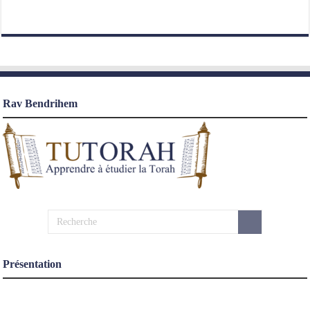
Rav Bendrihem
Présentation