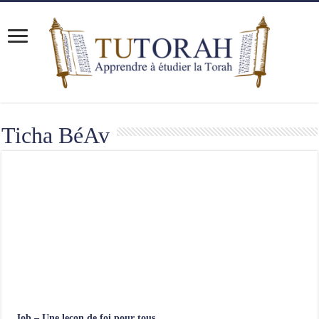
Ticha BéAv
Job – Une leçon de foi pour tous