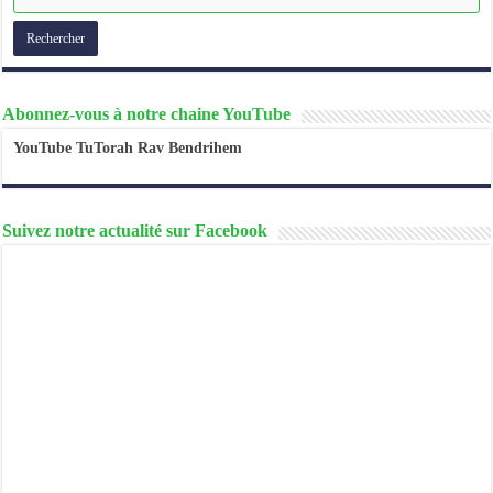
Abonnez-vous à notre chaine YouTube
YouTube TuTorah Rav Bendrihem
Suivez notre actualité sur Facebook