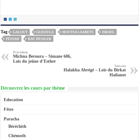
Tag
GALOUT
GUEOULA
HOUTSA LAARETS
ISRAEL
PESSAH
RAV DESSLER
Précédent
Michna Beroura – Simane 686,
Lois du jeûne d’Esther
Suivant
Halakha Abrégé – Lois du Birkat
Hailanot
Découvrez les cours par thème
Education
Fêtes
Paracha
Béréchith
Chémoth