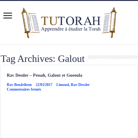
Tag Archives:
Galout
Rav Dessler – Pessah, Galout et Gueoula
Rav Bendrihem
22/03/2017
Limoud
,
Rav Dessler
sur
Commentaires fermés
Rav
Dessler
–
Pessah,
Galout
et
Gueoula