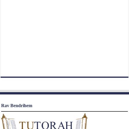
Rav Bendrihem