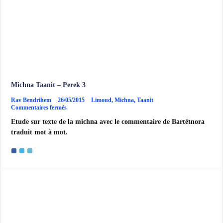
Michna Taanit – Perek 3
Rav Bendrihem
26/05/2015
Limoud
,
Michna
,
Taanit
sur
Commentaires fermés
Michna
Etude sur texte de la michna avec le commentaire de Bartétnora
Taanit
–
traduit mot à mot.
Perek
3