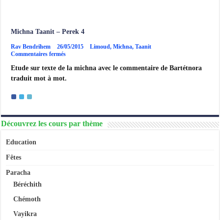
Michna Taanit – Perek 4
Rav Bendrihem
26/05/2015
Limoud
,
Michna
,
Taanit
sur
Commentaires fermés
Michna
Etude sur texte de la michna avec le commentaire de Bartétnora
Taanit
–
traduit mot à mot.
Perek
4
Découvrez les cours par thème
Education
Fêtes
Paracha
Béréchith
Chémoth
Vayikra