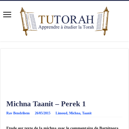
Michna Taanit – Perek 1
Rav Bendrihem
26/05/2015
Limoud
,
Michna
,
Taanit
Etude sur texte de la michna avec le commentaire de Bartétnora