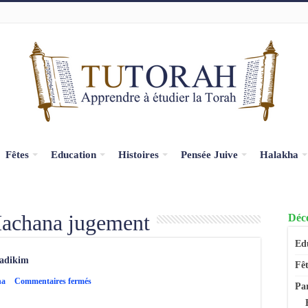
Fêtes
Education
Histoires
Pensée Juive
Halakha
achana jugement
Déco
Ed
sadikim
Fêt
sur
na
Commentaires fermés
Pa
Fêtes
–