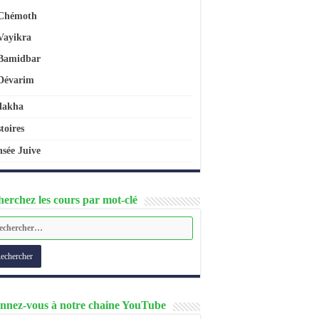
Chémoth
Vayikra
Bamidbar
Dévarim
lakha
toires
sée Juive
erchez les cours par mot-clé
nnez-vous à notre chaine YouTube