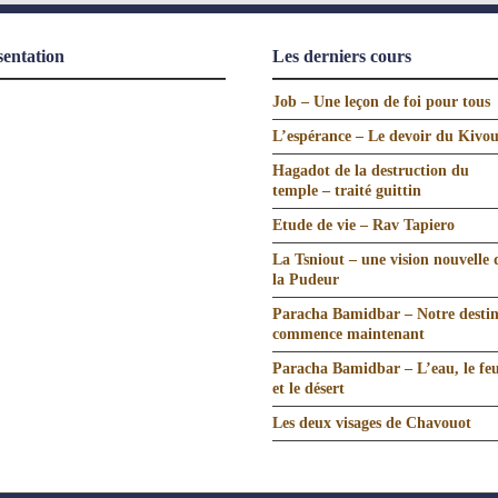
sentation
Les derniers cours
Job – Une leçon de foi pour tous
L’espérance – Le devoir du Kivo
Hagadot de la destruction du
temple – traité guittin
Etude de vie – Rav Tapiero
La Tsniout – une vision nouvelle 
la Pudeur
Paracha Bamidbar – Notre desti
commence maintenant
Paracha Bamidbar – L’eau, le fe
et le désert
Les deux visages de Chavouot