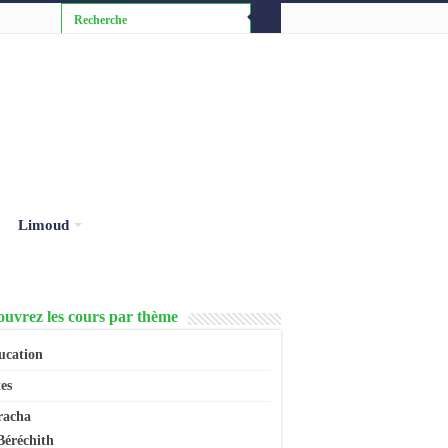
Limoud
uvrez les cours par thème
ucation
es
racha
Béréchith