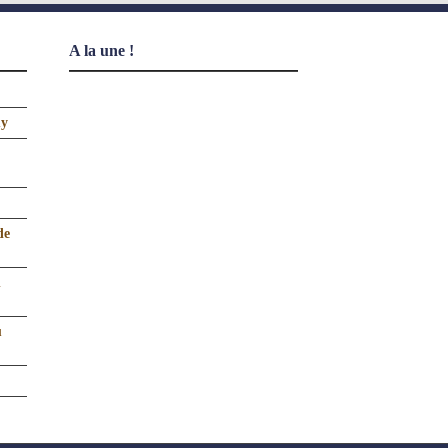
A la une !
uy
de
n
u