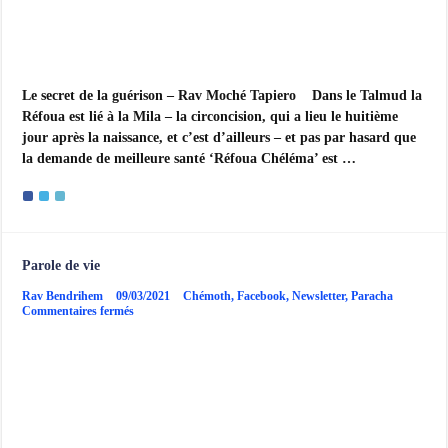
Le secret de la guérison – Rav Moché Tapiero Dans le Talmud la
Réfoua est lié à la Mila – la circoncision, qui a lieu le huitième
jour après la naissance, et c’est d’ailleurs – et pas par hasard que
la demande de meilleure santé ‘Réfoua Chéléma’ est …
Parole de vie
Rav Bendrihem
09/03/2021
Chémoth
,
Facebook
,
Newsletter
,
Paracha
sur
Commentaires fermés
Parole
de
vie