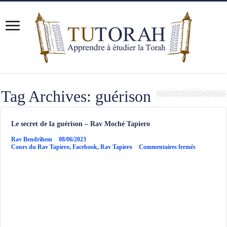
Tag Archives:
guérison
Le secret de la guérison – Rav Moché Tapiero
Rav Bendrihem
08/06/2023
sur
Cours du Rav Tapiero
,
Facebook
,
Rav Tapiero
Commentaires fermés
Le
secret
de
la
guérison
–
Rav
Moché
Tapiero