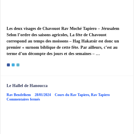
Les deux visages de Chavouot Rav Moché Tapiero – Jérusalem
Selon l’ordre des saisons agricoles, La fête de Chavouot
correspond au temps des moissons – Hag Hakatsir est donc un
premier « surnom biblique de cette fête. Par ailleurs, c’est au
terme d’un décompte des jours et des semaines – …
Le Hallel de Hanoucca
Rav Bendrihem
28/01/2024
Cours du Rav Tapiero
,
Rav Tapiero
sur
Commentaires fermés
Le
Hallel
de
Hanoucca