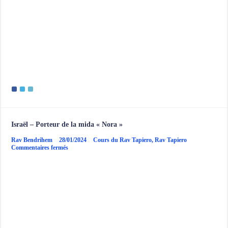
Israël – Porteur de la mida « Nora »
Rav Bendrihem
28/01/2024
Cours du Rav Tapiero
,
Rav Tapiero
sur
Commentaires fermés
Israël
–
Porteur
de
la
mida
« Nora »