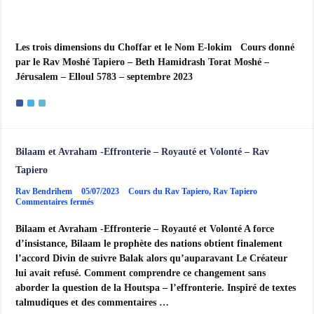
Les trois dimensions du Choffar et le Nom E-lokim Cours donné
par le Rav Moshé Tapiero – Beth Hamidrash Torat Moshé –
Jérusalem – Elloul 5783 – septembre 2023
Bilaam et Avraham -Effronterie – Royauté et Volonté – Rav
Tapiero
Rav Bendrihem
05/07/2023
Cours du Rav Tapiero
,
Rav Tapiero
sur
Commentaires fermés
Bilaam
et
Bilaam et Avraham -Effronterie – Royauté et Volonté A force
Avraham
d’insistance, Bilaam le prophète des nations obtient finalement
-
Effronterie
l’accord Divin de suivre Balak alors qu’auparavant Le Créateur
–
lui avait refusé. Comment comprendre ce changement sans
Royauté
et
aborder la question de la Houtspa – l’effronterie. Inspiré de textes
Volonté
talmudiques et des commentaires …
–