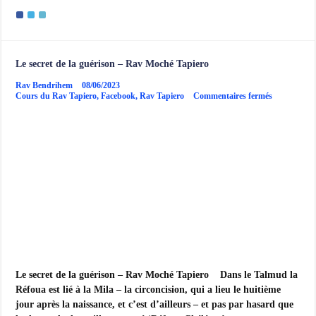
Rav
Tapiero
Le secret de la guérison – Rav Moché Tapiero
Rav Bendrihem
08/06/2023
sur
Cours du Rav Tapiero
,
Facebook
,
Rav Tapiero
Commentaires fermés
Le
secret
de
la
guérison
–
Rav
Moché
Tapiero
Le secret de la guérison – Rav Moché Tapiero Dans le Talmud la
Réfoua est lié à la Mila – la circoncision, qui a lieu le huitième
jour après la naissance, et c’est d’ailleurs – et pas par hasard que