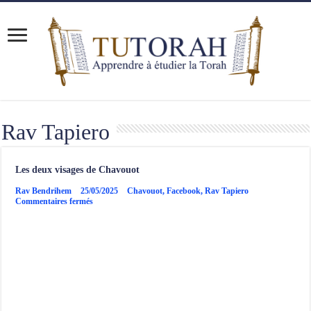
Rav Tapiero
Les deux visages de Chavouot
Rav Bendrihem
25/05/2025
Chavouot
,
Facebook
,
Rav Tapiero
sur
Commentaires fermés
Les
deux
visages
de
Chavouot