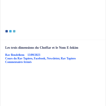
Les trois dimensions du Choffar et le Nom E-lokim
Rav Bendrihem
13/09/2023
Cours du Rav Tapiero
,
Facebook
,
Newsletter
,
Rav Tapiero
sur
Commentaires fermés
Les
trois
dimensions
du
Choffar
et
le
Nom
E-
lokim