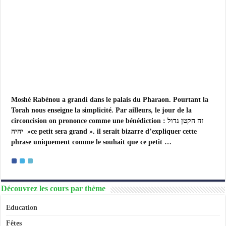
les
choses
en
grand
Moshé Rabénou a grandi dans le palais du Pharaon. Pourtant la
Torah nous enseigne la simplicité. Par ailleurs, le jour de la
circoncision on prononce comme une bénédiction : זה הקטן גדול
יהיה »ce petit sera grand ». il serait bizarre d’expliquer cette
phrase uniquement comme le souhait que ce petit …
Découvrez les cours par thème
Education
Fêtes