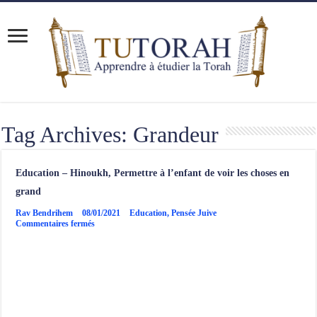
Tag Archives:
Grandeur
Education – Hinoukh, Permettre à l’enfant de voir les choses en
grand
Rav Bendrihem
08/01/2021
Education
,
Pensée Juive
sur
Commentaires fermés
Education
–
Hinoukh,
Permettre
à
l’enfant
de
voir