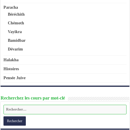
Paracha
Béréchith
Chémoth
Vayikra
Bamidbar
Dévarim
Halakha
Histoires
Pensée Juive
Recherchez les cours par mot-clé