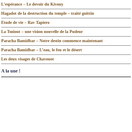
L’espérance – Le devoir du Kivouy
Hagadot de la destruction du temple – traité guittin
Etude de vie – Rav Tapiero
La Tsniout – une vision nouvelle de la Pudeur
Paracha Bamidbar – Notre destin commence maintenant
Paracha Bamidbar – L’eau, le feu et le désert
Les deux visages de Chavouot
A la une !