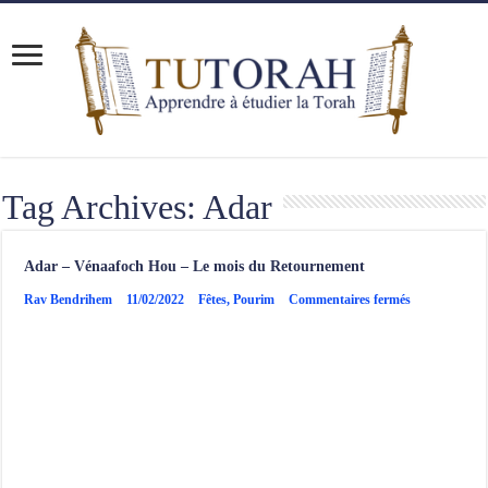
Tag Archives:
Adar
Adar – Vénaafoch Hou – Le mois du Retournement
sur
Rav Bendrihem
11/02/2022
Fêtes
,
Pourim
Commentaires fermés
Adar
–
Vénaafoch
Hou
–
Le
mois
du
Retournemen