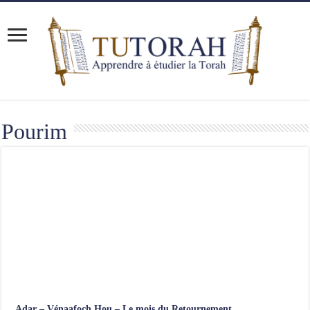
Pourim
Adar – Vénaafoch Hou – Le mois du Retournement