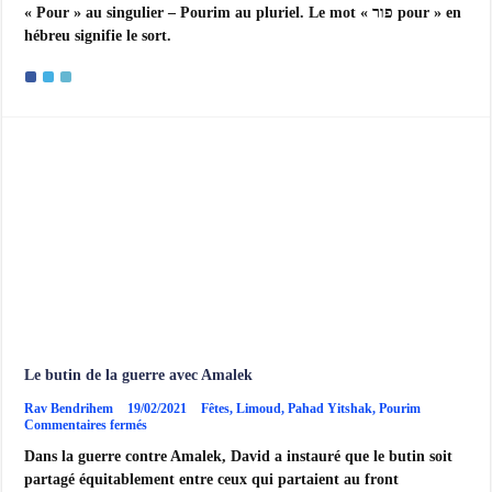
« Pour » au singulier – Pourim au pluriel. Le mot « פור pour » en
au
singulier
hébreu signifie le sort.
–
Pourim
au
pluriel
Le butin de la guerre avec Amalek
Rav Bendrihem
19/02/2021
Fêtes
,
Limoud
,
Pahad Yitshak
,
Pourim
sur
Commentaires fermés
Le
Dans la guerre contre Amalek, David a instauré que le butin soit
butin
de
partagé équitablement entre ceux qui partaient au front
la