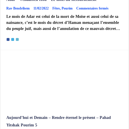
sur
Rav Bendrihem
11/02/2022
Fêtes
,
Pourim
Commentaires fermés
Adar
Le mois de Adar est celui de la mort de Moïse et aussi celui de sa
–
Vénaafoch
naissance, c’est le mois du décret d’Haman menaçant l’ensemble
Hou
du peuple juif, mais aussi de l’annulation de ce mauvais décret…
–
Le
mois
du
Retournemen
Aujourd’hui et Demain – Rendre éternel le présent – Pahad
Yitshak Pourim 5