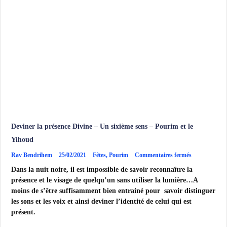
Deviner la présence Divine – Un sixième sens – Pourim et le
Yihoud
sur
Rav Bendrihem
25/02/2021
Fêtes
,
Pourim
Commentaires fermés
Deviner
Dans la nuit noire, il est impossible de savoir reconnaître la
la
présence
présence et le visage de quelqu’un sans utiliser la lumière…A
Divine
moins de s’être suffisamment bien entrainé pour savoir distinguer
–
Un
les sons et les voix et ainsi deviner l’identité de celui qui est
sixième
présent.
sens
–