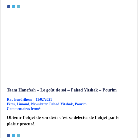
l’exil
Taam Hanefesh – Le goût de soi – Pahad Yitshak – Pourim
Rav Bendrihem
11/02/2021
Fêtes
,
Limoud
,
Newsletter
,
Pahad Yitshak
,
Pourim
sur
Commentaires fermés
Taam
Obtenir l’objet de son désir c’est se délecter de l’objet par le
Hanefesh
–
plaisir procuré.
Le
goût
de