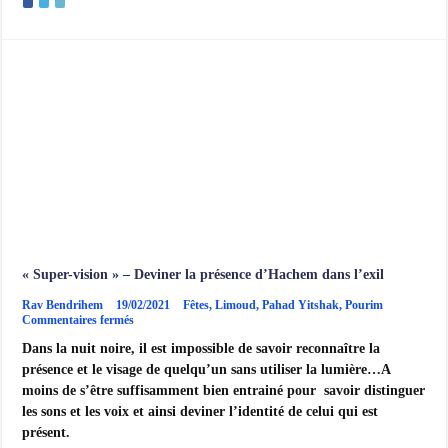
« Super-vision » – Deviner la présence d’Hachem dans l’exil
Rav Bendrihem
19/02/2021
Fêtes
,
Limoud
,
Pahad Yitshak
,
Pourim
sur
Commentaires fermés
« Super-
Dans la nuit noire, il est impossible de savoir reconnaître la
vision »
–
présence et le visage de quelqu’un sans utiliser la lumière…A
Deviner
moins de s’être suffisamment bien entrainé pour savoir distinguer
la
présence
les sons et les voix et ainsi deviner l’identité de celui qui est
d’Hachem
présent.
dans