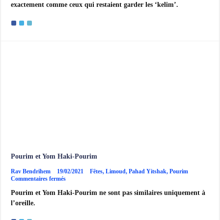
exactement comme ceux qui restaient garder les ‘kelim’.
guerre
avec
Amalek
Pourim et Yom Haki-Pourim
Rav Bendrihem
19/02/2021
Fêtes
,
Limoud
,
Pahad Yitshak
,
Pourim
sur
Commentaires fermés
Pourim
Pourim et Yom Haki-Pourim ne sont pas similaires uniquement à
et
Yom
l’oreille.
Haki-
Pourim