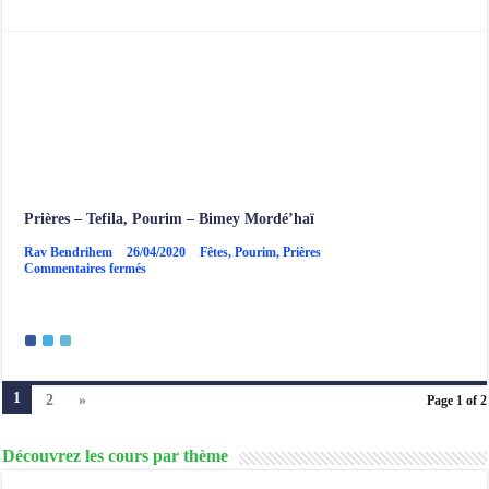
soi
–
Pahad
Yitshak
–
Pourim
Prières – Tefila, Pourim – Bimey Mordé’haï
Rav Bendrihem
26/04/2020
Fêtes
,
Pourim
,
Prières
sur
Commentaires fermés
Prières
–
Tefila,
Pourim
–
Bimey
Mordé’haï
1
2
»
Page 1 of 2
Découvrez les cours par thème