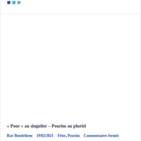
Pourim
et
le
Yihoud
« Pour » au singulier – Pourim au pluriel
sur
Rav Bendrihem
19/02/2021
Fêtes
,
Pourim
Commentaires fermés
« Pour »