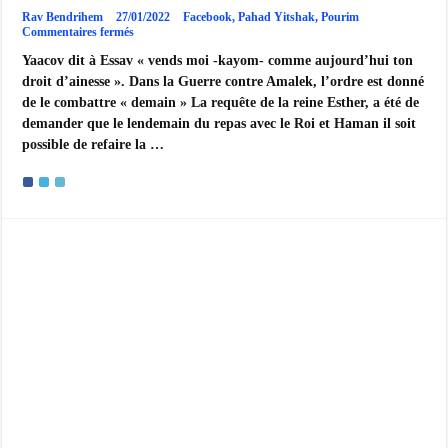
Rav Bendrihem
27/01/2022
Facebook
,
Pahad Yitshak
,
Pourim
sur
Commentaires fermés
Aujourd’hui
Yaacov dit à Essav « vends moi -kayom- comme aujourd’hui ton
et
Demain
droit d’ainesse ». Dans la Guerre contre Amalek, l’ordre est donné
–
de le combattre « demain » La requête de la reine Esther, a été de
Rendre
éternel
demander que le lendemain du repas avec le Roi et Haman il soit
le
possible de refaire la …
présent
–
Pahad
Yitshak
Pourim
5