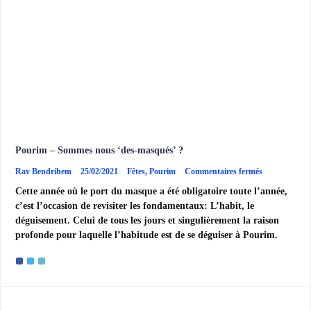
Pourim – Sommes nous ‘des-masqués’ ?
sur
Rav Bendrihem
25/02/2021
Fêtes
,
Pourim
Commentaires fermés
Pourim
Cette année où le port du masque a été obligatoire toute l’année,
–
Sommes
c’est l’occasion de revisiter les fondamentaux: L’habit, le
nous
déguisement. Celui de tous les jours et singulièrement la raison
‘des-
masqués’
profonde pour laquelle l’habitude est de se déguiser à Pourim.
?