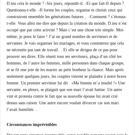
D.ieu créa le monde ? -Six jours, répondit-il. -Et que fait-Il depuis ?
Questionna-t-elle. -Il forme les couples, organise et choisit ceux qui
construiront ensemble les générations futures… -Comment ? s’étonna-
t-elle. Vous allez me dire que depuis la création du monde, D.ieu n’est
occupé que par cette activité ? Mais c’est une chose très simple. Moi-
même, je peux le faire ! J’ai un grand nombre de serviteurs et de
servantes. Je vais organiser les mariages, et vous constaterez que cela
ne nécessite pas tant de travail… Et elle se dirigea de ce pas pour
prouver ses dires. Elle réunit tous ses serviteurs, plaça d’un côté les
hommes, de l’autre les femmes, mille personnes dans chaque groupe,
et se fit une joie de les marier au petit bonheur la chance. Mais après
seulement quelques jours, les couples vinrent se plaindre à notre brave
femme. Un premier serviteur lui dit : «Ma femme m’a insulté !» Une
servante, en pleurs, se plaignit que son mari l’avait battue. Un autre
vint et protesta contre le fait que sa nouvelle épouse lui avait crié
dessus sans raison. Une autre encore voulait divorcer car son mari
l’avait humiliée…
Circonstances imprévisibles