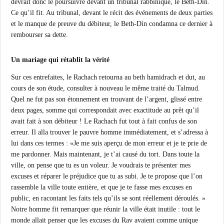
devrait donc le poursuivre devant un tribunal rabbinique, le Beth-Din.
Ce qu’il fit. Au tribunal, devant le récit des événements de deux parties
et le manque de preuve du débiteur, le Beth-Din condamna ce dernier à
rembourser sa dette.
Un mariage qui rétablit la vérité
Sur ces entrefaites, le Rachach retourna au beth hamidrach et dut, au
cours de son étude, consulter à nouveau le même traité du Talmud.
Quel ne fut pas son étonnement en trouvant de l’argent, glissé entre
deux pages, somme qui correspondait avec exactitude au prêt qu’il
avait fait à son débiteur ! Le Rachach fut tout à fait confus de son
erreur. Il alla trouver le pauvre homme immédiatement, et s’adressa à
lui dans ces termes : «Je me suis aperçu de mon erreur et je te prie de
me pardonner. Mais maintenant, je t’ai causé du tort. Dans toute la
ville, on pense que tu es un voleur. Je voudrais te présenter mes
excuses et réparer le préjudice que tu as subi. Je te propose que l’on
rassemble la ville toute entière, et que je te fasse mes excuses en
public, en racontant les faits tels qu’ils se sont réellement déroulés. »
Notre homme fit remarquer que réunir la ville était inutile : tout le
monde allait penser que les excuses du Rav avaient comme unique