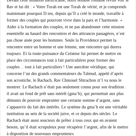
Devant cette situation inextricable, notre notable romaine revint voir le
Rav et lui dit : « Votre Torah est une Torah de vérité, et je comprends
maintenant pourquoi D.ieu, depuis qu’Il a créé le monde, travaille à
former des couples qui pourront vivre dans la paix et l’harmonie. »
Aider à la formation des couples, et ne pas abandonner cette mission
essentielle au hasard des rencontres et des attirances passagères, n’est
pas chose aisée pour les hommes. Seule la Providence permet la
rencontre entre un homme et une femme, une rencontre qui durera
toujours. Et la toute-puissance du Créateur lui permet de mettre en
place des circonstances tout à fait particulières pour former des
couples… tout à fait particuliers ! Une anecdote véridique, qui
concerne l’un des grands commentateurs du Talmud, appelé d’après
son acrostiche, le Rachach, Rav Chmouel Shtrachon zt’l va nous le
montrer. Le Rachach n’était pas seulement connu pour son érudition :
il avait un fond de prêt sans intérêt (gma’h), qui permettait aux plus
démunis de pouvoir emprunter une certaine somme d’argent, sans
s’appauvrir du fait des intérêts. Le système du gma’h est une véritable
institution au sein de la société juive, et ce depuis des siècles. Le
Rachach était aussi soucieux de prêter à tous ceux qui en avaient
besoin, qu’il était scrupuleux pour récupérer l’argent, afin de le mettre
à disposition de nouveaux emprunteurs.