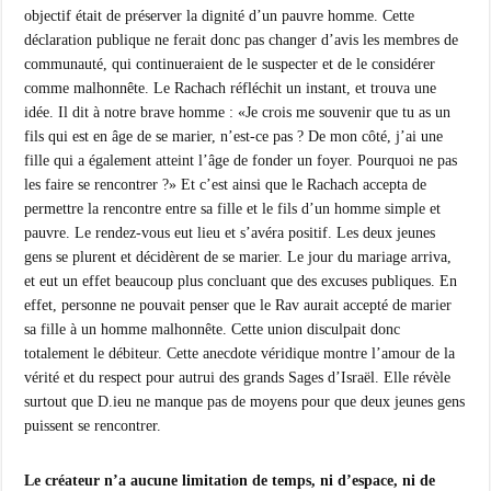
objectif était de préserver la dignité d’un pauvre homme. Cette
déclaration publique ne ferait donc pas changer d’avis les membres de
communauté, qui continueraient de le suspecter et de le considérer
comme malhonnête. Le Rachach réfléchit un instant, et trouva une
idée. Il dit à notre brave homme : «Je crois me souvenir que tu as un
fils qui est en âge de se marier, n’est-ce pas ? De mon côté, j’ai une
fille qui a également atteint l’âge de fonder un foyer. Pourquoi ne pas
les faire se rencontrer ?» Et c’est ainsi que le Rachach accepta de
permettre la rencontre entre sa fille et le fils d’un homme simple et
pauvre. Le rendez-vous eut lieu et s’avéra positif. Les deux jeunes
gens se plurent et décidèrent de se marier. Le jour du mariage arriva,
et eut un effet beaucoup plus concluant que des excuses publiques. En
effet, personne ne pouvait penser que le Rav aurait accepté de marier
sa fille à un homme malhonnête. Cette union disculpait donc
totalement le débiteur. Cette anecdote véridique montre l’amour de la
vérité et du respect pour autrui des grands Sages d’Israël. Elle révèle
surtout que D.ieu ne manque pas de moyens pour que deux jeunes gens
puissent se rencontrer.
Le créateur n’a aucune limitation de temps, ni d’espace, ni de