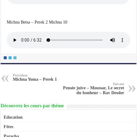
Michna Betsa – Perek 2 Michna 10
Précédent
Michna Yoma – Perek 1
Suivant
Pensée juive – Moussar, Le secret
du bonheur – Rav Dessler
Découvrez les cours par thème
Education
Fêtes
Paracha