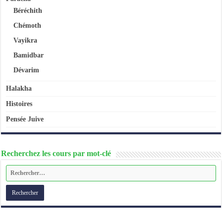
Béréchith
Chémoth
Vayikra
Bamidbar
Dévarim
Halakha
Histoires
Pensée Juive
Recherchez les cours par mot-clé