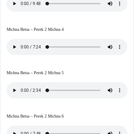
Michna Betsa – Perek 2 Michna 4
Michna Betsa – Perek 2 Michna 5
Michna Betsa – Perek 2 Michna 6