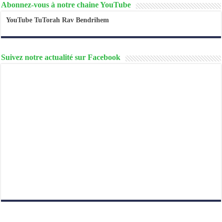
Abonnez-vous à notre chaine YouTube
YouTube TuTorah Rav Bendrihem
Suivez notre actualité sur Facebook