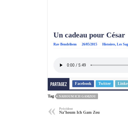
Un cadeau pour César
Rav Bendrihem
26/05/2015
Histoires
,
Les Sa
Facebook
Twitter
Linke
Partagez
Tag
NAHOUM ICH GAMZOU
Précédent
Na’houm Ich Gam Zou