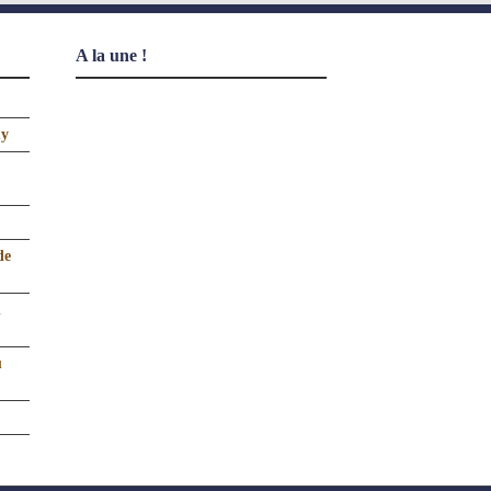
A la une !
uy
de
n
u