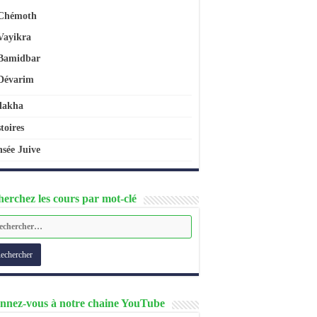
Chémoth
Vayikra
Bamidbar
Dévarim
lakha
toires
sée Juive
erchez les cours par mot-clé
nnez-vous à notre chaine YouTube