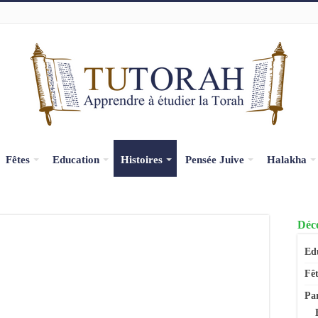
Fêtes
Education
Histoires
Pensée Juive
Halakha
Déco
Ed
Fêt
Pa