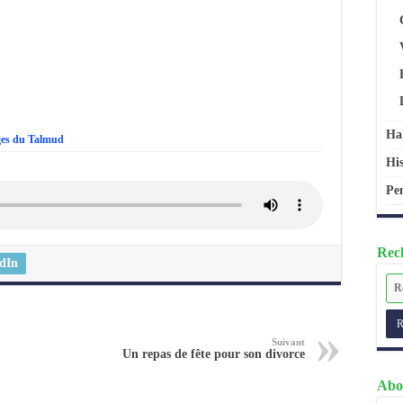
Ha
ges du Talmud
His
Pen
Rech
dIn
Suivant
Un repas de fête pour son divorce
Abo