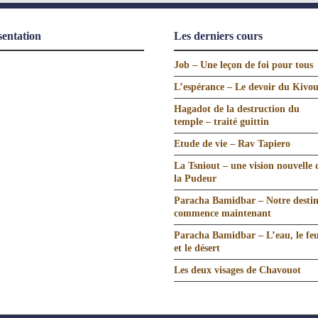
sentation
Les derniers cours
Job – Une leçon de foi pour tous
L’espérance – Le devoir du Kivo
Hagadot de la destruction du
temple – traité guittin
Etude de vie – Rav Tapiero
La Tsniout – une vision nouvelle 
la Pudeur
Paracha Bamidbar – Notre desti
commence maintenant
Paracha Bamidbar – L’eau, le fe
et le désert
Les deux visages de Chavouot