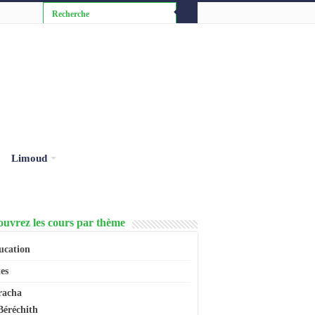
Limoud
uvrez les cours par thème
ucation
es
racha
Béréchith