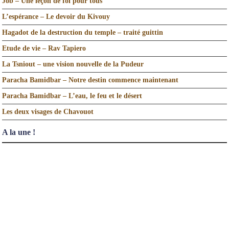
Job – Une leçon de foi pour tous
L’espérance – Le devoir du Kivouy
Hagadot de la destruction du temple – traité guittin
Etude de vie – Rav Tapiero
La Tsniout – une vision nouvelle de la Pudeur
Paracha Bamidbar – Notre destin commence maintenant
Paracha Bamidbar – L’eau, le feu et le désert
Les deux visages de Chavouot
A la une !