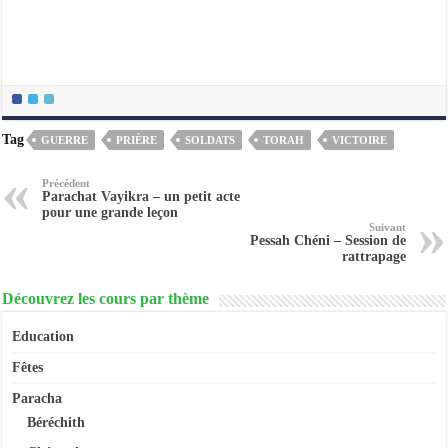
Tag
GUERRE
PRIÈRE
SOLDATS
TORAH
VICTOIRE
Précédent
Parachat Vayikra – un petit acte
pour une grande leçon
Suivant
Pessah Chéni – Session de
rattrapage
Découvrez les cours par thème
Education
Fêtes
Paracha
Béréchith