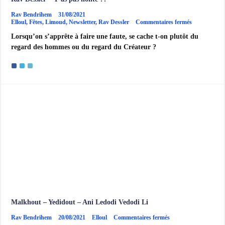
Rav Bendrihem
31/08/2021
sur
Elloul
,
Fêtes
,
Limoud
,
Newsletter
,
Rav Dessler
Commentaires fermés
Rav
Lorsqu’on s’apprête à faire une faute, se cache t-on plutôt du
Dessler
–
regard des hommes ou du regard du Créateur ?
T’as
pas
honte
??
Malkhout – Yedidout – Ani Ledodi Vedodi Li
sur
Rav Bendrihem
20/08/2021
Elloul
Commentaires fermés
Malkhout