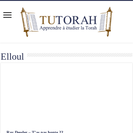
Elloul
Rav Dessler – T’as pas honte ??