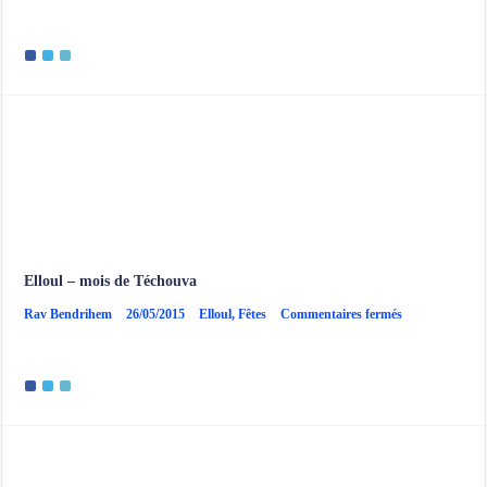
zèle
du
mois
d’elloul
Elloul – mois de Téchouva
sur
Rav Bendrihem
26/05/2015
Elloul
,
Fêtes
Commentaires fermés
Elloul
–
mois
de
Téchouva