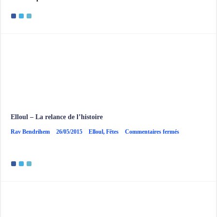
indispensable
à
l’amorce
d’une
Téchouva
Elloul – La relance de l’histoire
sur
Rav Bendrihem
26/05/2015
Elloul
,
Fêtes
Commentaires fermés
Elloul
–
La
relance
de
l’histoire