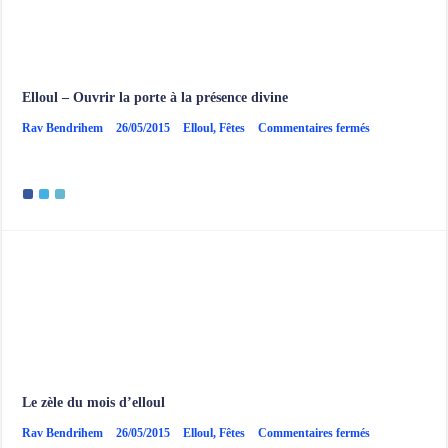
Elloul – Ouvrir la porte à la présence divine
sur
Rav Bendrihem
26/05/2015
Elloul
,
Fêtes
Commentaires fermés
Elloul
–
Ouvrir
la
porte
à
la
présence
divine
Le zèle du mois d’elloul
sur
Rav Bendrihem
26/05/2015
Elloul
,
Fêtes
Commentaires fermés
Le