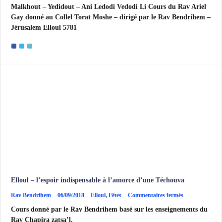
Malkhout – Yedidout – Ani Ledodi Vedodi Li Cours du Rav Ariel
–
Yedidout
Gay donné au Collel Torat Moshe – dirigé par le Rav Bendrihem –
–
Jérusalem Elloul 5781
Ani
Ledodi
Vedodi
Li
Elloul – l’espoir indispensable à l’amorce d’une Téchouva
sur
Rav Bendrihem
06/09/2018
Elloul
,
Fêtes
Commentaires fermés
Elloul
Cours donné par le Rav Bendrihem basé sur les enseignements du
–
l’espoir
Rav Chapira zatsa’l.