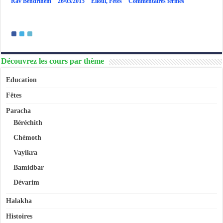
sur
Rav Bendrihem
26/05/2015
Elloul
,
Fêtes
Commentaires fermés
Elloul
–
Justifier
son
existence
Découvrez les cours par thème
Education
Fêtes
Paracha
Béréchith
Chémoth
Vayikra
Bamidbar
Dévarim
Halakha
Histoires