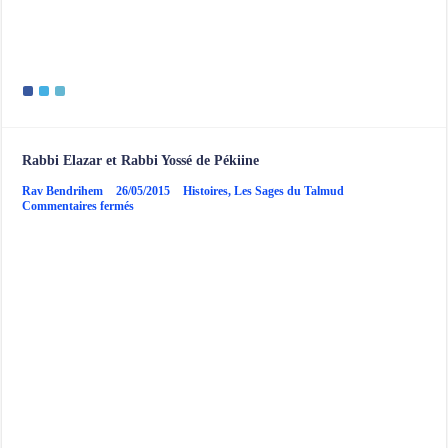
Rabbi Elazar et Rabbi Yossé de Pékiine
Rav Bendrihem
26/05/2015
Histoires
,
Les Sages du Talmud
sur
Commentaires fermés
Rabbi
Elazar
et
Rabbi
Yossé
de
Pékiine