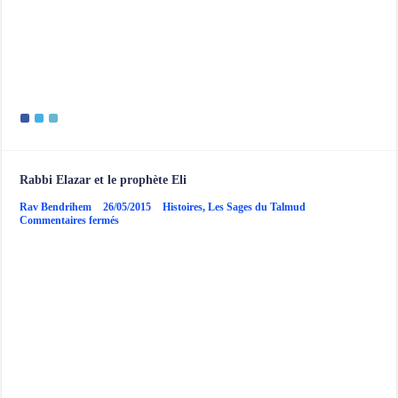
Rabbi Elazar et le prophète Eli
Rav Bendrihem
26/05/2015
Histoires
,
Les Sages du Talmud
sur
Commentaires fermés
Rabbi
Elazar
et
le
prophète
Eli