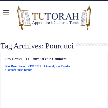
Tag Archives:
Pourquoi
Rav Dessler – Le Pourquoi et le Comment
Rav Bendrihem
23/01/2021
Limoud
,
Rav Dessler
sur
Commentaires fermés
Rav
Dessler
–
Le
Pourquoi
et
le
Comment