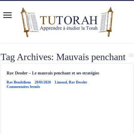
Tag Archives:
Mauvais penchant
Rav Dessler – Le mauvais penchant et ses stratégies
Rav Bendrihem
29/01/2020
Limoud
,
Rav Dessler
sur
Commentaires fermés
Rav
Dessler
–
Le
mauvais
penchant
et
ses
stratégies