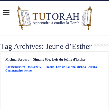
Tag Archives:
Jeune d’Esther
Michna Beroura – Simane 686, Lois du jeûne d’Esther
Rav Bendrihem
09/03/2017
Limoud
,
Lois de Pourim
,
Michna Beroura
sur
Commentaires fermés
Michna
Beroura
–
Simane
686,
Lois
du
jeûne
d’Esther