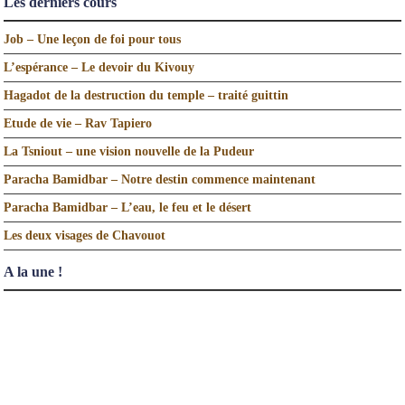
Les derniers cours
Job – Une leçon de foi pour tous
L’espérance – Le devoir du Kivouy
Hagadot de la destruction du temple – traité guittin
Etude de vie – Rav Tapiero
La Tsniout – une vision nouvelle de la Pudeur
Paracha Bamidbar – Notre destin commence maintenant
Paracha Bamidbar – L’eau, le feu et le désert
Les deux visages de Chavouot
A la une !