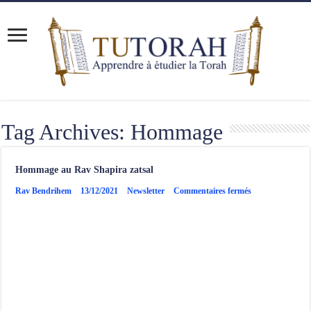
Tag Archives:
Hommage
Hommage au Rav Shapira zatsal
sur
Rav Bendrihem
13/12/2021
Newsletter
Commentaires fermés
Hommage
au
Rav
Shapira
zatsal