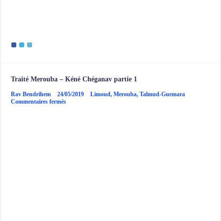
Traité Merouba – Kéné Chéganav partie 1
Rav Bendrihem
24/05/2019
Limoud
,
Merouba
,
Talmud-Guemara
sur
Commentaires fermés
Traité
Merouba
–
Kéné
Chéganav
partie
1