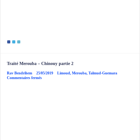
Traité Merouba – Chinouy partie 2
Rav Bendrihem
25/05/2019
Limoud
,
Merouba
,
Talmud-Guemara
sur
Commentaires fermés
Traité
Merouba
–
Chinouy
partie
2