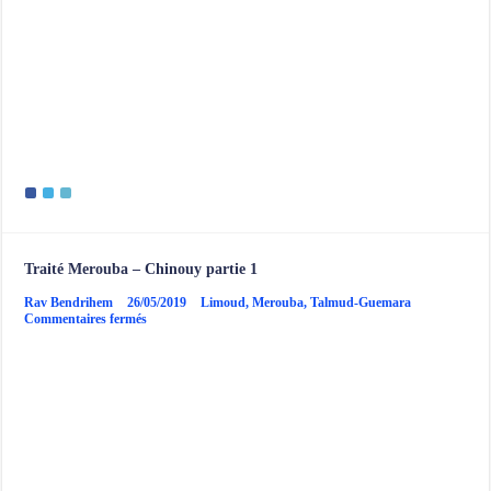
Traité Merouba – Chinouy partie 1
Rav Bendrihem
26/05/2019
Limoud
,
Merouba
,
Talmud-Guemara
sur
Commentaires fermés
Traité
Merouba
–
Chinouy
partie
1