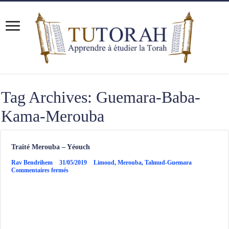
Tag Archives:
Guemara-Baba-
Kama-Merouba
Traité Merouba – Yéouch
Rav Bendrihem
31/05/2019
Limoud
,
Merouba
,
Talmud-Guemara
sur
Commentaires fermés
Traité
Merouba
–
Yéouch