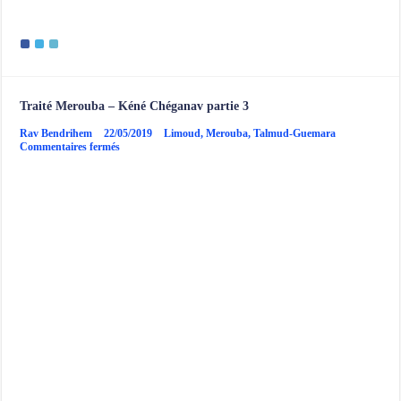
Traité Merouba – Kéné Chéganav partie 3
Rav Bendrihem
22/05/2019
Limoud
,
Merouba
,
Talmud-Guemara
sur
Commentaires fermés
Traité
Merouba
–
Kéné
Chéganav
partie
3