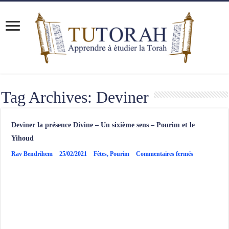
Tag Archives:
Deviner
Deviner la présence Divine – Un sixième sens – Pourim et le
Yihoud
sur
Rav Bendrihem
25/02/2021
Fêtes
,
Pourim
Commentaires fermés
Deviner
la
présence
Divine
–
Un
sixième
sens
–