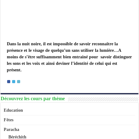
Pourim
et
le
Yihoud
Dans la nuit noire, il est impossible de savoir reconnaître la
présence et le visage de quelqu’un sans utiliser la lumière…A
moins de s’être suffisamment bien entrainé pour savoir distinguer
les sons et les voix et ainsi deviner l’identité de celui qui est
présent.
Découvrez les cours par thème
Education
Fêtes
Paracha
Béréchith