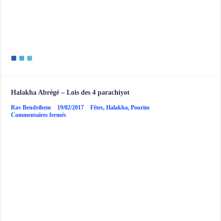
Halakha Abrégé – Lois des 4 parachiyot
Rav Bendrihem
19/02/2017
Fêtes
,
Halakha
,
Pourim
sur
Commentaires fermés
Halakha
Abrégé
–
Lois
des
4
parachiyot