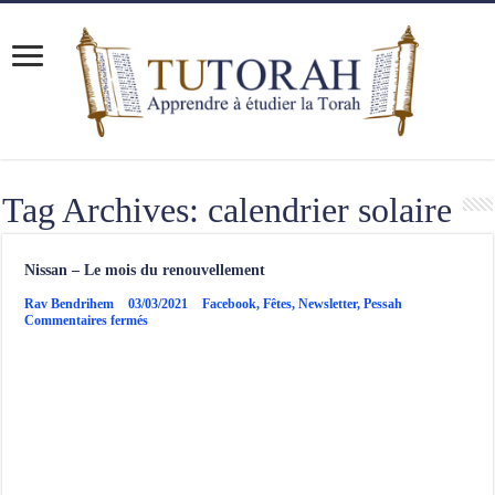
Tag Archives:
calendrier solaire
Nissan – Le mois du renouvellement
Rav Bendrihem
03/03/2021
Facebook
,
Fêtes
,
Newsletter
,
Pessah
sur
Commentaires fermés
Nissan
–
Le
mois
du
renouvellement