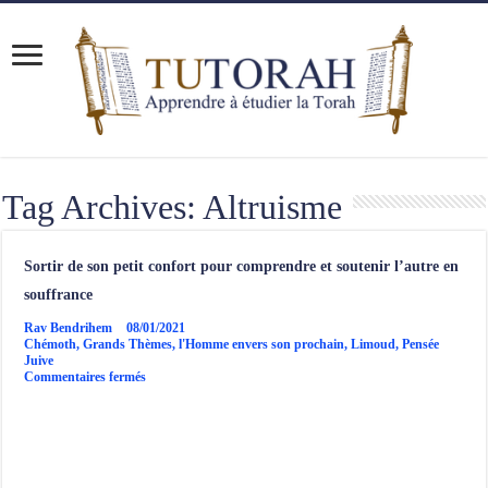
Tag Archives:
Altruisme
Sortir de son petit confort pour comprendre et soutenir l’autre en
souffrance
Rav Bendrihem
08/01/2021
Chémoth
,
Grands Thèmes
,
l'Homme envers son prochain
,
Limoud
,
Pensée
Juive
sur
Commentaires fermés
Sortir
de
son
petit
confort
pour