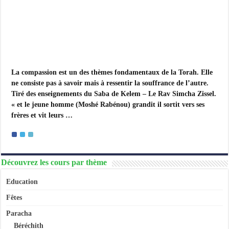
comprendre
et
soutenir
l’autre
en
souffrance
La compassion est un des thèmes fondamentaux de la Torah. Elle
ne consiste pas à savoir mais à ressentir la souffrance de l’autre.
Tiré des enseignements du Saba de Kelem – Le Rav Simcha Zissel.
« et le jeune homme (Moshé Rabénou) grandit il sortit vers ses
frères et vit leurs …
Découvrez les cours par thème
Education
Fêtes
Paracha
Béréchith