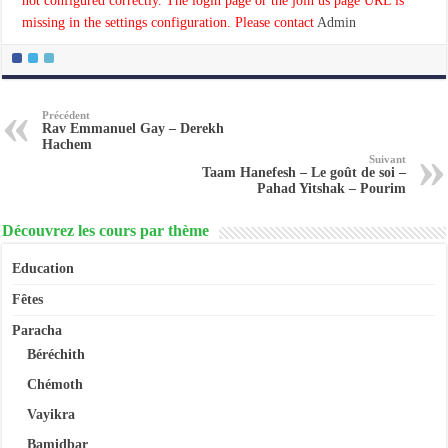
not configured correctly. The login page or the join us page URL is
missing in the settings configuration. Please contact
Admin
Précédent
Rav Emmanuel Gay – Derekh
Hachem
Suivant
Taam Hanefesh – Le goût de soi –
Pahad Yitshak – Pourim
Découvrez les cours par thème
Education
Fêtes
Paracha
Béréchith
Chémoth
Vayikra
Bamidbar