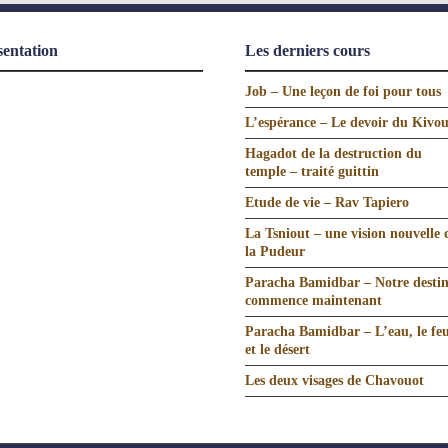
sentation
Les derniers cours
Job – Une leçon de foi pour tous
L’espérance – Le devoir du Kivo
Hagadot de la destruction du
temple – traité guittin
Etude de vie – Rav Tapiero
La Tsniout – une vision nouvelle 
la Pudeur
Paracha Bamidbar – Notre desti
commence maintenant
Paracha Bamidbar – L’eau, le fe
et le désert
Les deux visages de Chavouot