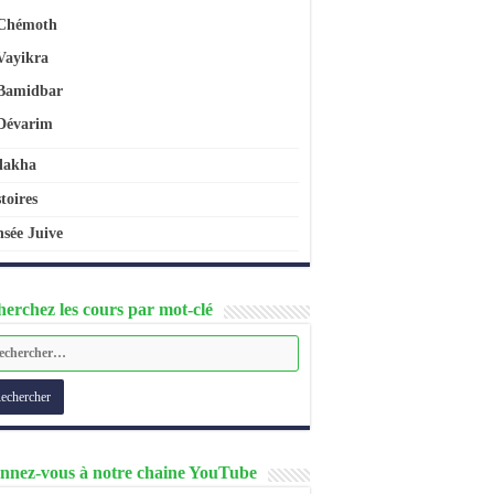
Chémoth
Vayikra
Bamidbar
Dévarim
lakha
toires
sée Juive
erchez les cours par mot-clé
nnez-vous à notre chaine YouTube