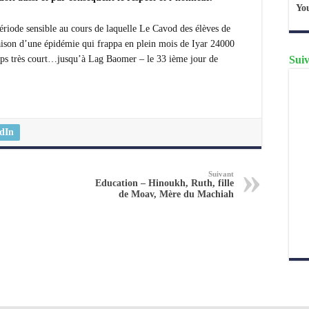
Yo
ériode sensible au cours de laquelle Le Cavod des élèves de
aison d’une épidémie qui frappa en plein mois de Iyar 24000
Suiv
mps très court…jusqu’à Lag Baomer – le 33 ième jour de
dIn
Suivant
Education – Hinoukh, Ruth, fille
de Moav, Mère du Machiah