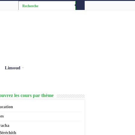
Limoud
uvrez les cours par thème
ucation
es
racha
Béréchith