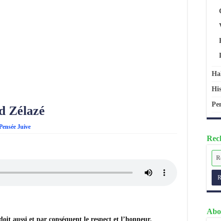
Ha
His
Pen
d Zélazé
Pensée Juive
Rech
Abo
 doit aussi et par conséquent le respect et l’honneur.