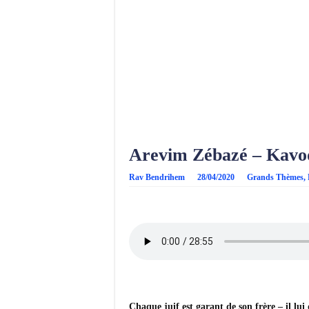
Arevim Zébazé – Kavo
Rav Bendrihem
28/04/2020
Grands Thèmes
,
Chaque juif est garant de son frère – il lui