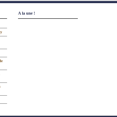
A la une !
uy
de
n
u