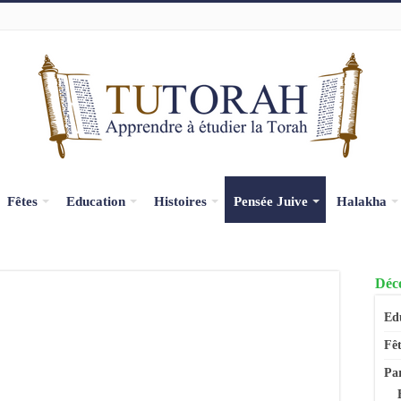
Fêtes
Education
Histoires
Pensée Juive
Halakha
Déco
Ed
Fêt
Pa