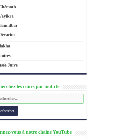
Chémoth
Vayikra
Bamidbar
Dévarim
lakha
toires
sée Juive
erchez les cours par mot-clé
nnez-vous à notre chaine YouTube