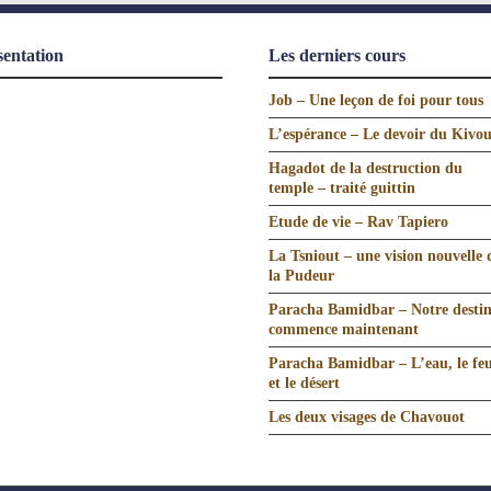
sentation
Les derniers cours
Job – Une leçon de foi pour tous
L’espérance – Le devoir du Kivo
Hagadot de la destruction du
temple – traité guittin
Etude de vie – Rav Tapiero
La Tsniout – une vision nouvelle 
la Pudeur
Paracha Bamidbar – Notre desti
commence maintenant
Paracha Bamidbar – L’eau, le fe
et le désert
Les deux visages de Chavouot