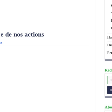
e de nos actions
Ha
ha
His
Pen
Rech
Abo