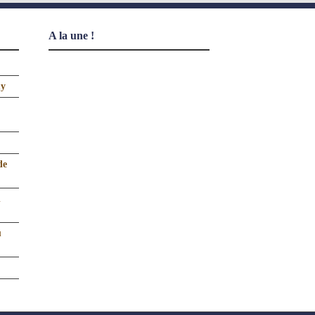
A la une !
uy
de
n
u