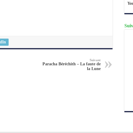
Yo
Suiv
dIn
Suivant
Paracha Béréchith – La faute de
la Lune