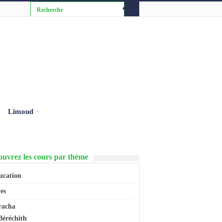
Limoud
uvrez les cours par thème
ucation
es
racha
Béréchith