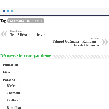
Tag
GUEMARA - BERAHOTH
Précédent
Traité Bérakhot – le vin
Suivant
Talmud Guémara – Rambam –
lois de Hanoucca
Découvrez les cours par thème
Education
Fêtes
Paracha
Béréchith
Chémoth
Vayikra
Bamidbar