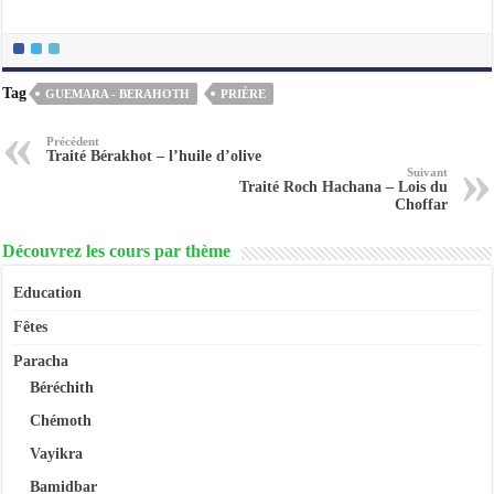
Tag
GUEMARA - BERAHOTH
PRIÈRE
Précédent
Traité Bérakhot – l’huile d’olive
Suivant
Traité Roch Hachana – Lois du
Choffar
Découvrez les cours par thème
Education
Fêtes
Paracha
Béréchith
Chémoth
Vayikra
Bamidbar