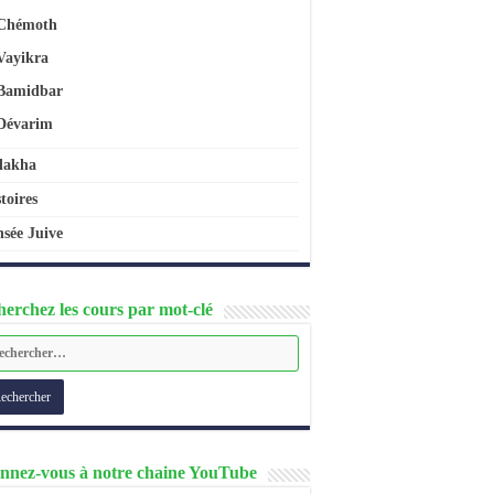
Chémoth
Vayikra
Bamidbar
Dévarim
lakha
toires
sée Juive
erchez les cours par mot-clé
nnez-vous à notre chaine YouTube