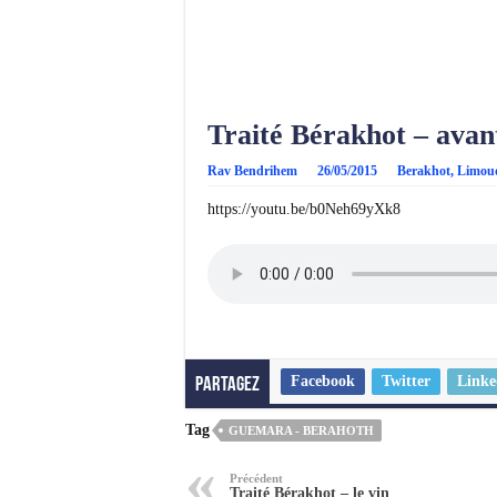
Traité Bérakhot – avan
Rav Bendrihem
26/05/2015
Berakhot
,
Limou
https://youtu.be/b0Neh69yXk8
Facebook
Twitter
Linke
Partagez
Tag
GUEMARA - BERAHOTH
Précédent
Traité Bérakhot – le vin