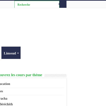
Limoud
uvrez les cours par thème
ucation
es
racha
Béréchith