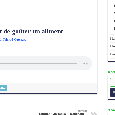
t de goûter un aliment
Ha
d
,
Talmud-Guemara
His
Pen
Rech
dIn
Abo
Suivant
Talmud Guémara – Rambam –