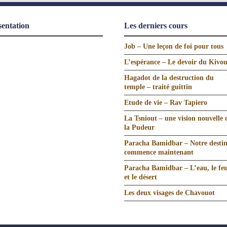
sentation
Les derniers cours
Job – Une leçon de foi pour tous
L’espérance – Le devoir du Kivo
Hagadot de la destruction du
temple – traité guittin
Etude de vie – Rav Tapiero
La Tsniout – une vision nouvelle 
la Pudeur
Paracha Bamidbar – Notre desti
commence maintenant
Paracha Bamidbar – L’eau, le fe
et le désert
Les deux visages de Chavouot