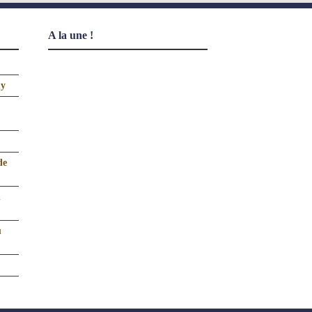
A la une !
uy
de
n
u