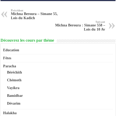
Précédent
Michna Beroura – Simane 55,
Lois du Kadich
Suivant
Michna Beroura : Simane 558 –
Lois du 10 Av
Découvrez les cours par thème
Education
Fêtes
Paracha
Béréchith
Chémoth
Vayikra
Bamidbar
Dévarim
Halakha