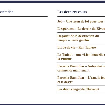
sentation
Les derniers cours
Job – Une leçon de foi pour tous
L’espérance – Le devoir du Kivo
Hagadot de la destruction du
temple – traité guittin
Etude de vie – Rav Tapiero
La Tsniout – une vision nouvelle 
la Pudeur
Paracha Bamidbar – Notre desti
commence maintenant
Paracha Bamidbar – L’eau, le fe
et le désert
Les deux visages de Chavouot