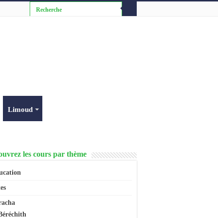
Limoud
uvrez les cours par thème
ucation
es
racha
Béréchith