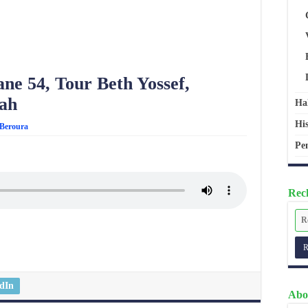
ne 54, Tour Beth Yossef,
bah
Ha
His
Beroura
Pen
Rech
dIn
Abo