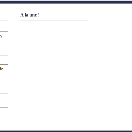
A la une !
uy
de
n
u