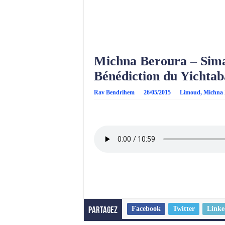
Michna Beroura – Sima
Bénédiction du Yichta
Rav Bendrihem
26/05/2015
Limoud
,
Michna 
Facebook
Twitter
Linke
Partagez