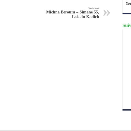
Yo
Suivant
Michna Beroura – Simane 55,
Lois du Kadich
Suiv