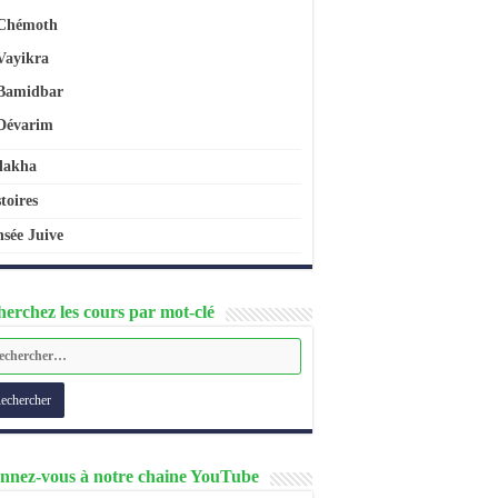
Chémoth
Vayikra
Bamidbar
Dévarim
lakha
toires
sée Juive
erchez les cours par mot-clé
nnez-vous à notre chaine YouTube