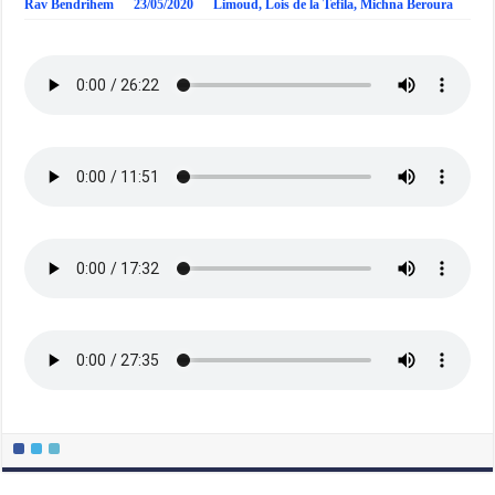
Rav Bendrihem
23/05/2020
Limoud
,
Lois de la Tefila
,
Michna Beroura