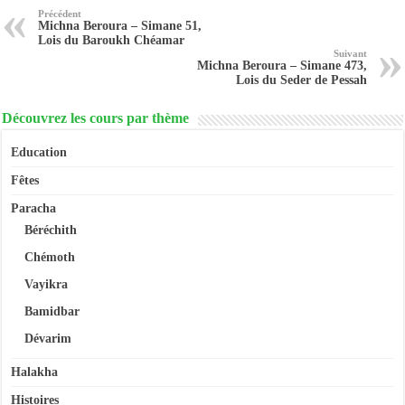
Précédent
Michna Beroura – Simane 51,
Lois du Baroukh Chéamar
Suivant
Michna Beroura – Simane 473,
Lois du Seder de Pessah
Découvrez les cours par thème
Education
Fêtes
Paracha
Béréchith
Chémoth
Vayikra
Bamidbar
Dévarim
Halakha
Histoires