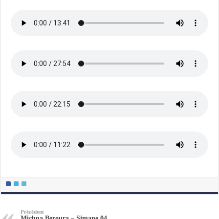
Précédent
Michna Beroura – Simane 04,