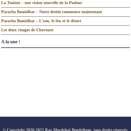
La Tsniout – une vision nouvelle de la Pudeur
Paracha Bamidbar – Notre destin commence maintenant
Paracha Bamidbar – L’eau, le feu et le désert
Les deux visages de Chavouot
A la une !
© Copyright 2010-2022 Rav Mordehaï Bendrihem, tous droits réservés.