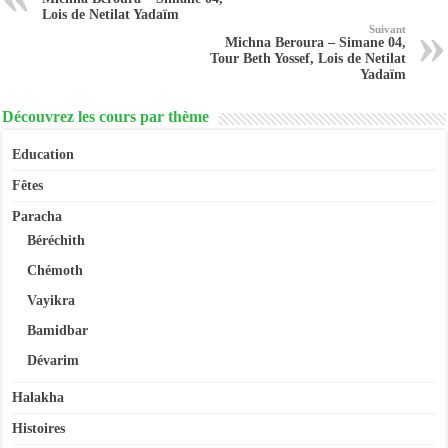
Lois de Netilat Yadaïm
Suivant
Michna Beroura – Simane 04,
Tour Beth Yossef, Lois de Netilat
Yadaïm
Découvrez les cours par thème
Education
Fêtes
Paracha
Béréchith
Chémoth
Vayikra
Bamidbar
Dévarim
Halakha
Histoires