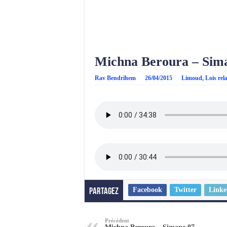
Michna Beroura – Sima
Rav Bendrihem
26/04/2015
Limoud
,
Lois rel
Facebook
Twitter
Linke
Partagez
Précédent