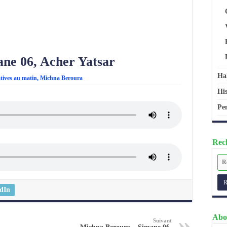
ne 06, Acher Yatsar
Ha
atives au matin
,
Michna Beroura
His
Pen
Rech
dIn
Abo
Suivant