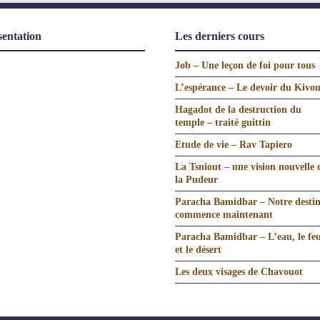
sentation
Les derniers cours
Job – Une leçon de foi pour tous
L’espérance – Le devoir du Kivo
Hagadot de la destruction du
temple – traité guittin
Etude de vie – Rav Tapiero
La Tsniout – une vision nouvelle 
la Pudeur
Paracha Bamidbar – Notre desti
commence maintenant
Paracha Bamidbar – L’eau, le fe
et le désert
Les deux visages de Chavouot