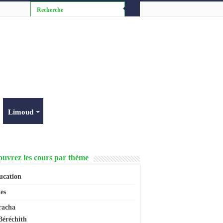
Limoud
uvrez les cours par thème
ucation
es
racha
Béréchith