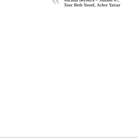
Michna Beroura – Simane 07,
Tour Beth Yossef, Acher Yatsar