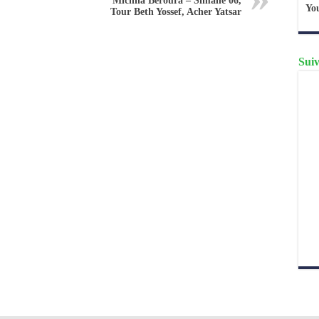
Michna Beroura – Simane 06,
Yo
Tour Beth Yossef, Acher Yatsar
Suiv