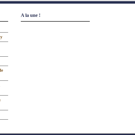
A la une !
uy
de
n
u