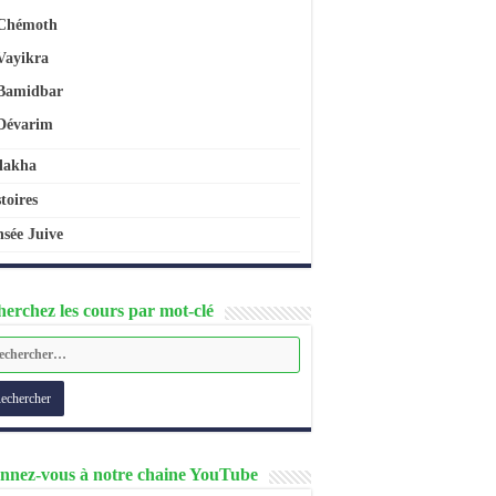
Chémoth
Vayikra
Bamidbar
Dévarim
lakha
toires
sée Juive
erchez les cours par mot-clé
nnez-vous à notre chaine YouTube