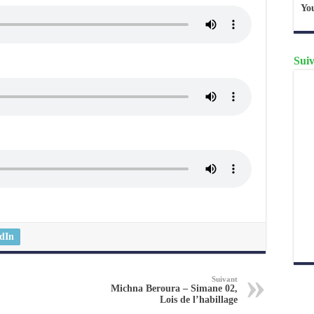
Yo
Suiv
dIn
Suivant
Michna Beroura – Simane 02,
Lois de l’habillage