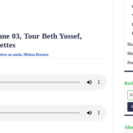
ne 03, Tour Beth Yossef,
ettes
Ha
His
atives au matin
,
Michna Beroura
Pen
Rech
Abo