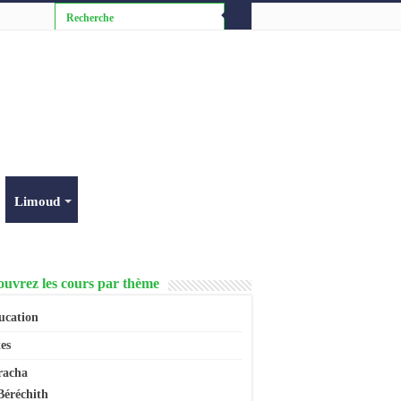
Limoud
uvrez les cours par thème
ucation
es
racha
Béréchith