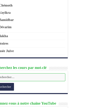
Chémoth
Vayikra
Bamidbar
Dévarim
lakha
toires
sée Juive
erchez les cours par mot-clé
nnez-vous à notre chaine YouTube