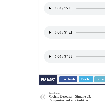
Facebook
Twitter
Linke
Partagez
Précédent
Michna Beroura – Simane 03,
Comportement aux toilettes