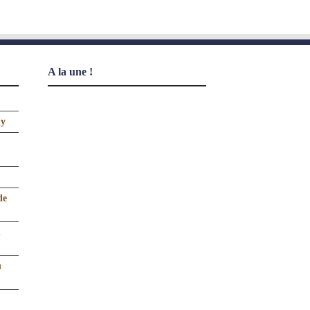
A la une !
uy
de
n
u